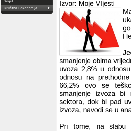
Svijet
Izvor: Moje VIjesti
Društvo i ekonomija
Ma
uk
go
He
Je
smanjenje obima vrijedn
uvoza 2,8% u odnosu n
odnosu na prethodne 
66,2% ovo se teško 
smanjenje izvoza bi m
sektora, dok bi pad u
izvoza, navodi se u ana
Pri tome, na slabu 