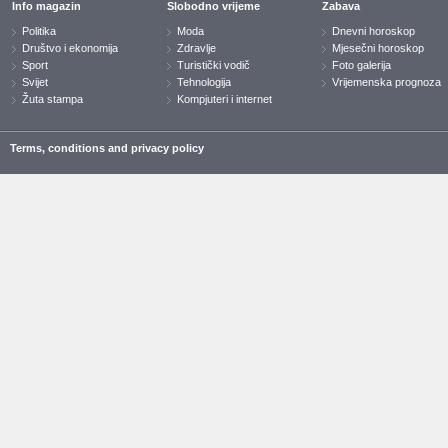
Info magazin
Slobodno vrijeme
Zabava
Politika
Moda
Dnevni horoskop
Društvo i ekonomija
Zdravlje
Mjesečni horoskop
Sport
Turistički vodič
Foto galerija
Svijet
Tehnologija
Vrijemenska prognoza
Žuta stampa
Kompjuteri i internet
Terms, conditions and privacy policy