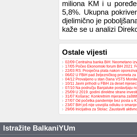
miliona KM i u poređe
5,8%. Ukupna pokriven
djelimično je poboljšan
kaže se u analizi Direk
Ostale vijesti
02/09 Centralna banka BiH: Neometano iz
17/05 Počeo Ekonomski forum BiH 2021: 
22/03 RS: Prosječna plata nakon oporeziv
06/02 U FBiH pad željezničkog prometa za
04/12 Provaljeno u stan člana VSTS Monike
10/11 Javni prihodi u FBiH za deset mjese
07/10 Na području Banjaluke postavljaju n
25/09 U 2019. godini direktne strane invest
31/07 Košarac: Konkretnim mjerama zaštit
27/07 Od početka pandemije bez posla u 
23/07 BiH još nije usvojila odluku o sman
29/06 Inicijativa za Stolac: Zaustaviti aktiv
Istražite BalkaniYUm