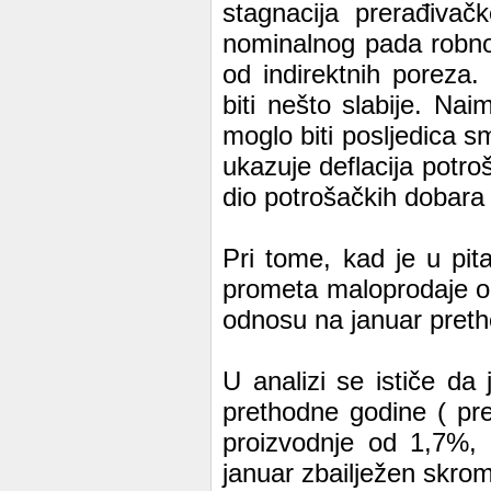
stagnacija prerađivačk
nominalnog pada robno
od indirektnih poreza.
biti nešto slabije. Na
moglo biti posljedica s
ukazuje deflacija potr
dio potrošačkih dobara 
Pri tome, kad je u pit
prometa maloprodaje 
odnosu na januar pret
U analizi se ističe d
prethodne godine ( pr
proizvodnje od 1,7%
januar zbailježen skro