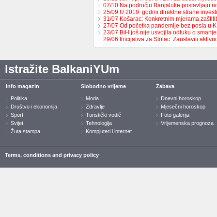
07/10 Na području Banjaluke postavljaju n
25/09 U 2019. godini direktne strane invest
31/07 Košarac: Konkretnim mjerama zaštit
27/07 Od početka pandemije bez posla u 
23/07 BiH još nije usvojila odluku o sman
29/06 Inicijativa za Stolac: Zaustaviti aktiv
Istražite BalkaniYUm
Info magazin
Slobodno vrijeme
Zabava
Politika
Moda
Dnevni horoskop
Društvo i ekonomija
Zdravlje
Mjesečni horoskop
Sport
Turistički vodič
Foto galerija
Svijet
Tehnologija
Vrijemenska prognoza
Žuta stampa
Kompjuteri i internet
Terms, conditions and privacy policy