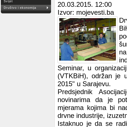
Svijet
20.03.2015. 12:00
Društvo i ekonomija
Izvor: mojevesti.ba
Dr
Bi
po
šu
na
in
Seminar, u organizaci
(VTKBiH), održan je u 
2015" u Sarajevu.
Predsjednik Asocija
novinarima da je pot
mjerama kojima bi nadl
drvne industrije, izuze
Istaknuo je da se radi