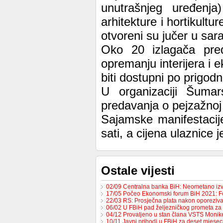
unutrašnjeg uređenja
arhitekture i hortikultu
otvoreni su jučer u sa
Oko 20 izlagača preds
opremanju interijera i e
biti dostupni po prigod
U organizaciji Šuma
predavanja o pejzažnoj ar
Sajamske manifestacij
sati, a cijena ulaznice 
Ostale vijesti
02/09 Centralna banka BiH: Neometano iz
17/05 Počeo Ekonomski forum BiH 2021: 
22/03 RS: Prosječna plata nakon oporeziv
06/02 U FBiH pad željezničkog prometa za
04/12 Provaljeno u stan člana VSTS Monike
10/11 Javni prihodi u FBiH za deset mjese