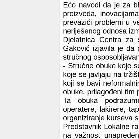
Ećo navodi da je za bh
proizvoda, inovacijama
prevazići problemi u 
neriješenog odnosa izm
Djelatnica Centra za 
Gaković izjavila je da
stručnog osposobljavanj
- Stručne obuke koje s
koje se javljaju na trži
koji se bavi neformaln
obuke, prilagođeni tim
Ta obuka podrazumi
operatere, lakirere, ta
organiziranje kurseva s
Predstavnik Lokalne ra
na važnost unapređenj