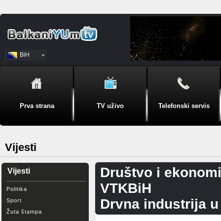
BiH
Srpski
Prva strana
TV uživo
Telefonski servis
Vijesti
Društvo i ekonomi
Vijesti
VTKBiH
Politika
Drvna industrija u
Sport
Žuta štampa