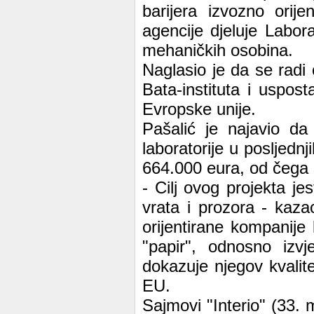
barijera izvozno orij
agencije djeluje Labora
mehaničkih osobina.
Naglasio je da se radi o
Bata-instituta i uspos
Evropske unije.
Pašalić je najavio da
laboratorije u posljednj
664.000 eura, od čega
- Cilj ovog projekta je
vrata i prozora - kaza
orijentirane kompanije
"papir", odnosno izvje
dokazuje njegov kvalit
EU.
Sajmovi "Interio" (33.