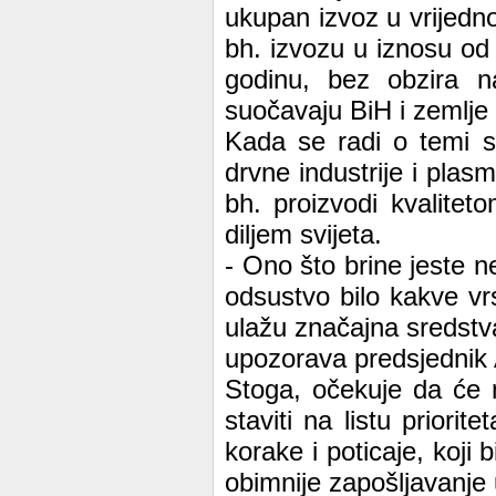
ukupan izvoz u vrijedn
bh. izvozu u iznosu od
godinu, bez obzira 
suočavaju BiH i zemlje
Kada se radi o temi s
drvne industrije i pla
bh. proizvodi kvalite
diljem svijeta.
- Ono što brine jeste 
odsustvo bilo kakve vr
ulažu značajna sredstva
upozorava predsjednik 
Stoga, očekuje da će 
staviti na listu priori
korake i poticaje, koji b
obimnije zapošljavanje u