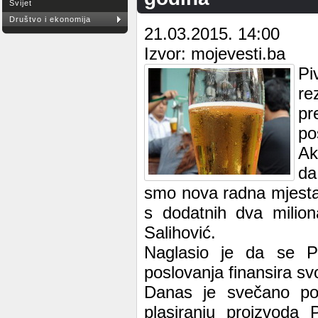
Svijet
Društvo i ekonomija
21.03.2015. 14:00
Izvor: mojevesti.ba
Pi
re
pr
po
Ak
da
smo nova radna mjesta
s dodatnih dva milion
Salihović.
Naglasio je da se P
poslovanja finansira svo
Danas je svečano pot
plasiranju proizvoda 