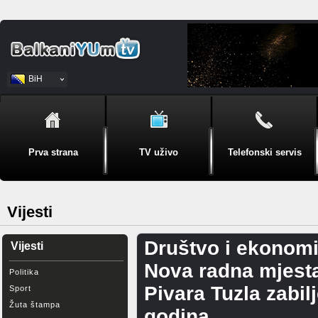
BiH
Srpski
Prva strana
TV uživo
Telefonski servis
Vijesti
Društvo i ekonomi
Vijesti
Nova radna mjest
Politika
Pivara Tuzla zabilj
Sport
Žuta štampa
godina