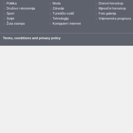
Politika
Moda
Dnevni horoskop
Društvo i ekonomija
Zdravlje
Mjesečni horoskop
Sport
Turistički vodič
Foto galerija
Svijet
Tehnologija
Vrijemenska prognoza
Žuta stampa
Kompjuteri i internet
Terms, conditions and privacy policy