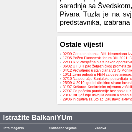
saradnja sa Švedskom,
Pivara Tuzla je na sv
predstavnika, izabrana
Ostale vijesti
02/09 Centralna banka BiH: Neometano iz
17/05 Počeo Ekonomski forum BiH 2021: 
22/03 RS: Prosječna plata nakon oporeziv
06/02 U FBiH pad željezničkog prometa za
04/12 Provaljeno u stan člana VSTS Monike
10/11 Javni prihodi u FBiH za deset mjese
07/10 Na području Banjaluke postavljaju n
25/09 U 2019. godini direktne strane invest
31/07 Košarac: Konkretnim mjerama zaštit
27/07 Od početka pandemije bez posla u 
23/07 BiH još nije usvojila odluku o sman
29/06 Inicijativa za Stolac: Zaustaviti aktiv
Istražite BalkaniYUm
Info magazin
Slobodno vrijeme
Zabava