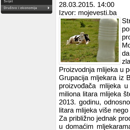
Svijet
28.03.2015. 14:00
Društvo i ekonomija
Izvor: mojevesti.ba
St
po
pr
Mo
da
zl
Proizvodnja mlijeka u p
Grupacija mljekara iz
proizvođača mlijeka u
miliona litara mlijeka
2013. godinu, odnosno
litara mlijeka više neg
Za približno jednak pro
u domaćim mljekarama 