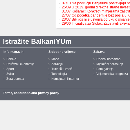
07/10 Na području Banjaluke postavljaju n
25/09 U 2019. godini direktne strane invest
31/07 Košarac: Konkretnim mjerama zaštit
27/07 Od početka pandemije bez posla u 
23/07 BiH još nije usvojila odluku o sman
29/06 Inicijativa za Stolac: Zaustaviti aktiv
Istražite BalkaniYUm
Info magazin
Slobodno vrijeme
Zabava
Politika
Moda
Dnevni horoskop
Društvo i ekonomija
Zdravlje
Mjesečni horoskop
Sport
Turistički vodič
Foto galerija
Svijet
Tehnologija
Vrijemenska prognoza
Žuta stampa
Kompjuteri i internet
Terms, conditions and privacy policy