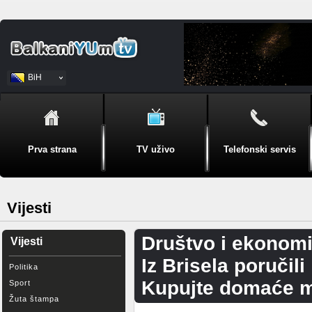
BiH
Srpski
Prva strana
TV uživo
Telefonski servis
Vijesti
Društvo i ekonomi
Vijesti
Iz Brisela poručili
Politika
Kupujte domaće ml
Sport
Žuta štampa