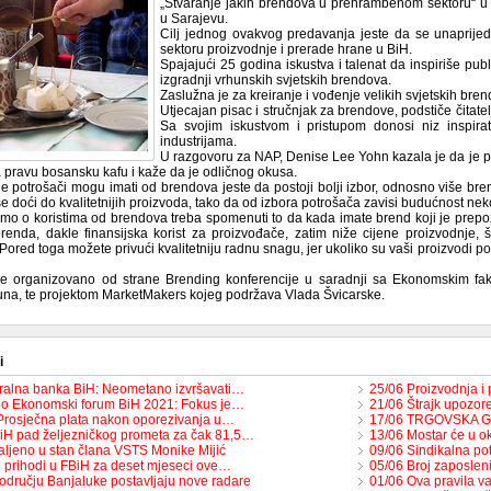
„Stvaranje jakih brendova u prehrambenom sektoru“ u 
u Sarajevu.
Cilj jednog ovakvog predavanja jeste da se unaprije
sektoru proizvodnje i prerade hrane u BiH.
Spajajući 25 godina iskustva i talenat da inspiriše pub
izgradnji vrhunskih svjetskih brendova.
Zaslužna je za kreiranje i vođenje velikih svjetskih bre
Utjecajan pisac i stručnjak za brendove, podstiče čitate
Sa svojim iskustvom i pristupom donosi niz inspirat
industrijama.
U razgovoru za NAP, Denise Lee Yohn kazala je da je prv
a pravu bosansku kafu i kaže da je odličnog okusa.
je potrošači mogu imati od brendova jeste da postoji bolji izbor, odnosno više br
e doći do kvalitetnijih proizvoda, tako da od izbora potrošača zavisi budućnost ne
imo o koristima od brendova treba spomenuti to da kada imate brend koji je prepozn
brenda, dakle finansijska korist za proizvođače, zatim niže cijene proizvodnje, š
Pored toga možete privući kvalitetniju radnu snagu, jer ukoliko su vaši proizvodi poz
e organizovano od strane Brending konferencije u saradnji sa Ekonomskim fak
na, te projektom MarketMakers kojeg podržava Vlada Švicarske.
i
ralna banka BiH: Neometano izvršavati…
25/06 Proizvodnja i
o Ekonomski forum BiH 2021: Fokus je…
21/06 Štrajk upozor
Prosječna plata nakon oporezivanja u…
17/06 TRGOVSKA G
iH pad željezničkog prometa za čak 81,5…
13/06 Mostar će u ok
aljeno u stan člana VSTS Monike Mijić
09/06 Sindikalna po
i prihodi u FBiH za deset mjeseci ove…
05/06 Broj zaposlen
odručju Banjaluke postavljaju nove radare
01/06 Ova pravila v