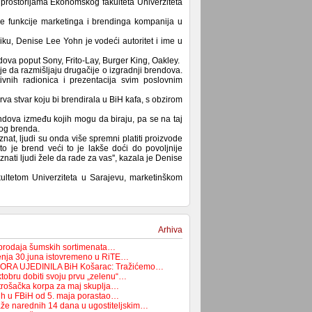
prostorijama Ekonomskog fakulteta Univerziteta
de funkcije marketinga i brendinga kompanija u
liku, Denise Lee Yohn je vodeći autoritet i ime u
ndova poput Sony, Frito-Lay, Burger King, Oakley.
lje da razmišljaju drugačije o izgradnji brendova.
ivnih radionica i prezentacija svim poslovnim
a stvar koju bi brendirala u BiH kafa, s obzirom
endova između kojih mogu da biraju, pa se na taj
kog brenda.
at, ljudi su onda više spremni platiti proizvode
to je brend veći to je lakše doći do povoljnije
nati ljudi žele da rade za vas'', kazala je Denise
ultetom Univerziteta u Sarajevu, marketinškom
Arhiva
 prodaja šumskih sortimenata…
enja 30.juna istovremeno u RiTE…
ORA UJEDINILA BiH Košarac: Tražićemo…
tobru dobiti svoju prvu „zelenu“…
trošačka korpa za maj skuplja…
ih u FBiH od 5. maja porastao…
aže narednih 14 dana u ugostiteljskim…