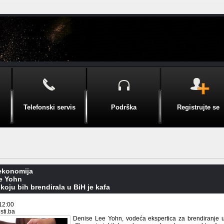
Telefonski servis
Podrška
Registrujte se
 ekonomija
e Yohn
 koju bih brendirala u BiH je kafa
12:00
sti.ba
Denise Lee Yohn, vodeća ekspertica za brendiranje u