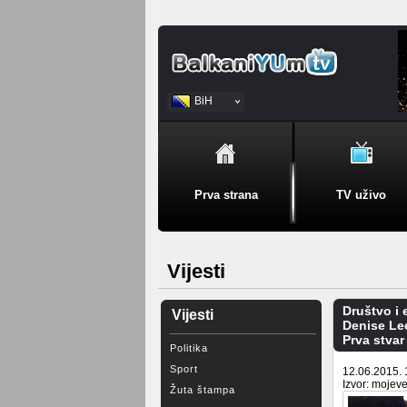
BiH
Srpski
Prva strana
TV uživo
Vijesti
Društvo i
Vijesti
Denise Le
Prva stvar
Politika
Sport
12.06.2015. 
Izvor: mojeve
Žuta štampa