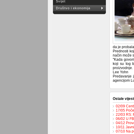
Svijet
Društvo i ekonomija
da je probal
Prednosti ko
način može s
''Kada govor
koji su tog 
proizvodnje. 
Lee Yohn
Predavanje j
agencijom Lu
Ostale vijest
02/09 Cent
17/05 Poče
22/03 RS: 
06/02 U FB
04/12 Prov
10/11 Javn
07/10 Na p