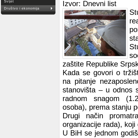
Svijet
Izvor: Dnevni list
Društvo i ekonomija
St
re
po
st
St
so
zaštite Republike Srps
Kada se govori o tržiš
na pitanje nezaposlen
stanovišta – u odnos s
radnom snagom (1.249
osoba), prema stanju 
Drugi način promatr
organizacije rada), koji
U BiH se jednom godišn