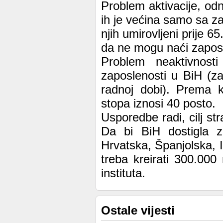
Problem aktivacije, od
ih je većina samo sa 
njih umirovljeni prije 6
da ne mogu naći zaposl
Problem neaktivnos
zaposlenosti u BiH (z
radnoj dobi). Prema k
stopa iznosi 40 posto.
Usporedbe radi, cilj st
Da bi BiH dostigla z
Hrvatska, Španjolska, 
treba kreirati 300.00
instituta.
Ostale vijesti