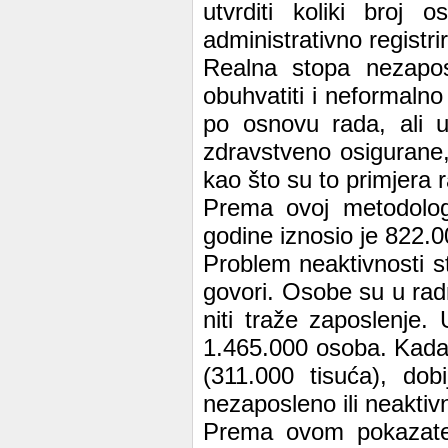
utvrditi koliki broj
administrativno registr
Realna stopa nezaposl
obuhvatiti i neformaln
po osnovu rada, ali u
zdravstveno osigurane,
kao što su to primjera r
Prema ovoj metodologi
godine iznosio je 822.
Problem neaktivnosti s
govori. Osobe su u rad
niti traže zaposlenje.
1.465.000 osoba. Kada 
(311.000 tisuća), dob
nezaposleno ili neaktiv
Prema ovom pokazatelj