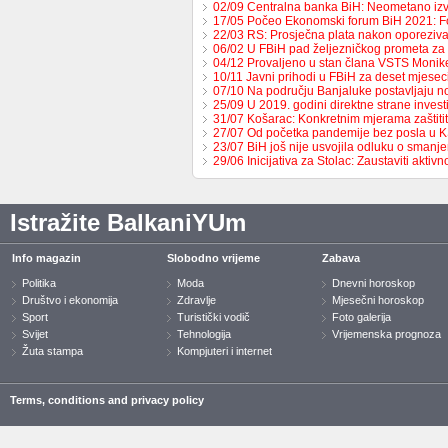
02/09 Centralna banka BiH: Neometano iz
17/05 Počeo Ekonomski forum BiH 2021: 
22/03 RS: Prosječna plata nakon oporeziv
06/02 U FBiH pad željezničkog prometa za
04/12 Provaljeno u stan člana VSTS Monike
10/11 Javni prihodi u FBiH za deset mjese
07/10 Na području Banjaluke postavljaju n
25/09 U 2019. godini direktne strane invest
31/07 Košarac: Konkretnim mjerama zaštit
27/07 Od početka pandemije bez posla u 
23/07 BiH još nije usvojila odluku o sman
29/06 Inicijativa za Stolac: Zaustaviti aktiv
Istražite BalkaniYUm
Info magazin
Slobodno vrijeme
Zabava
Politika
Moda
Dnevni horoskop
Društvo i ekonomija
Zdravlje
Mjesečni horoskop
Sport
Turistički vodič
Foto galerija
Svijet
Tehnologija
Vrijemenska prognoza
Žuta stampa
Kompjuteri i internet
Terms, conditions and privacy policy