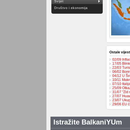
Svijet
Društvo i ekonomija
Ostale vijest
02/09 Infla
17/05 Blin
22/03 Turi
06/02 Bore
04/12 U Šv
10/11 Makr
07/10 Ital
25/09 Otka
31/07 "Zid 
27/07 Huaw
23/07 Ukup
29/06 EU ć
Istražite BalkaniYUm