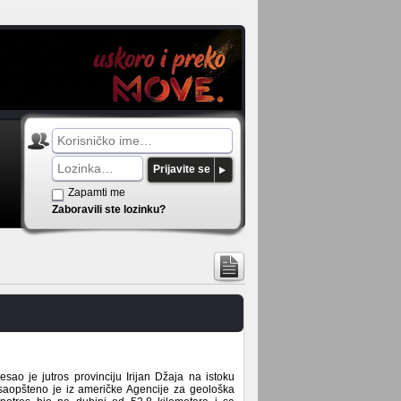
Prijavite se
Zapamti me
Zaboravili ste lozinku?
sao je jutros provinciju Irijan Džaja na istoku
, saopšteno je iz američke Agencije za geološka