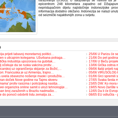
istraživanja (USGS). U saopštenju se navodi da je 
epicentrom 248 kilometara zapadno od Džajapure
nepristupačnim dijelu najistočnije indonezijske pro
informacija dodatno otežano. Indonezija se nalazi unut
od seizmički najaktivnijih zona u svijetu.
i
cija prijeti labavoj monetarnoj politici…
25/06 U Parizu će se 
ken s uticajnim kolegama: Užurbana potraga…
21/06 Do pet godina
stička industrija upozorava na gubitak…
17/06 U Beču projek
lj očekuje da se ruska vakcina protiv…
13/06 Grčka ostrva 
icarskoj uz ograničenja skijanje za Božić,…
09/06 Italiji prijeti
on: Francuska je uz Armeniju, trajno…
05/06 VIRUSOLOG K
ija uvela obavezno nošenje maski i produžila…
01/06 Grci spremil
zan doček Nove godine na Tajms skveru
27/05 Svaka šesta 
mama' protiv rasizma i policijskog nasilja…
23/05 DW: Ko mora 
ei organizira online samit o ulozi tehnologije…
19/05 Novo žarište 
an broj zaraženih u Brazilu nadmašio…
12/05 Da li će Evrop
e do ponoći odobriti listu zemalja za…
08/05 EU odlučila - 