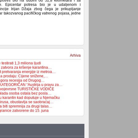
potres bio na dubini od 52,8 kilometara i sa
. Epicentar potresa bio je u udaljenom i
vincije Irijan Džaja zbog čega je prikupljanje
ar takozvanog pacifičkog vatrenog pojasa, jedne
Arhiva
testirati 1,3 miliona ljudi
 zatvora za kršenje karantina…
t pretvaranja energije iz metroa…
na prodaju: Cijene snižene,…
 najgora recesija od Drugog…
ATEGORIČAN “Austrija u pravu za…
i svojevrsne TURISTIČKE VODIČE
mlada osoba ostala bez posla…
u karantin kad doputuje u Njemačku
virusa, obustavlja se saobraćaj…
a biti spremnija za drugi talas…
granice zatvorene do 15. juna