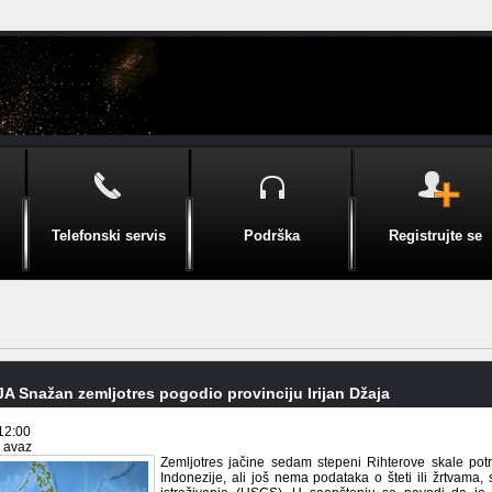
Telefonski servis
Podrška
Registrujte se
 Snažan zemljotres pogodio provinciju Irijan Džaja
12:00
i avaz
Zemljotres jačine sedam stepeni Rihterove skale potre
Indonezije, ali još nema podataka o šteti ili žrtvama