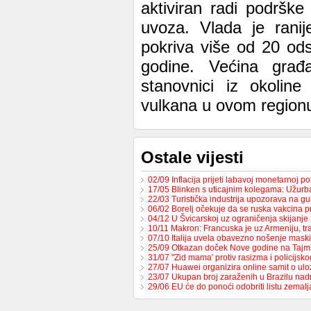
aktiviran radi podršk
uvoza. Vlada je ranij
pokriva više od 20 od
godine. Većina građa
stanovnici iz okolin
vulkana u ovom region
Ostale vijesti
02/09 Inflacija prijeti labavoj monetarnoj po
17/05 Blinken s uticajnim kolegama: Užur
22/03 Turistička industrija upozorava na g
06/02 Borelj očekuje da se ruska vakcina p
04/12 U Švicarskoj uz ograničenja skijanje
10/11 Makron: Francuska je uz Armeniju, t
07/10 Italija uvela obavezno nošenje maski
25/09 Otkazan doček Nove godine na Tajm
31/07 "Zid mama' protiv rasizma i policijsk
27/07 Huawei organizira online samit o ulo
23/07 Ukupan broj zaraženih u Brazilu n
29/06 EU će do ponoći odobriti listu zemal