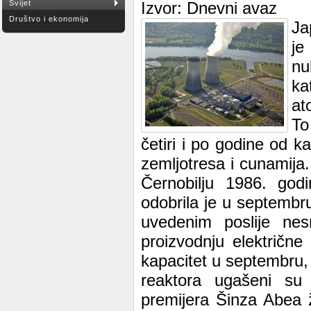
Svijet
Izvor: Dnevni avaz
Društvo i ekonomija
Ja
je
nu
ka
at
To
četiri i po godine od ka
zemljotresa i cunamija.
Černobilju 1986. god
odobrila je u septembr
uvedenim poslije ne
proizvodnju električne
kapacitet u septembru, 
reaktora ugašeni su 
premijera Šinza Abea ž