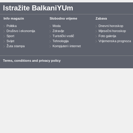
Istražite BalkaniYUm
Info magazin
Slobodno vrijeme
Zabava
Politika
Moda
Dnevni horoskop
Društvo i ekonomija
Zdravlje
Mjesečni horoskop
Sport
Turistički vodič
Foto galerija
Svijet
Tehnologija
Vrijemenska prognoza
Žuta stampa
Kompjuteri i internet
Terms, conditions and privacy policy