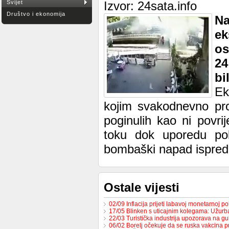
Svijet
Izvor: 24sata.info
Društvo i ekonomija
N
ek
os
24
bi
Ek
kojim svakodnevno prola
poginulih kao ni povri
toku dok uporedu pol
bombaški napad ispred
Ostale vijesti
02/09 Inflacija prijeti labavoj monetarnoj po
17/05 Blinken s uticajnim kolegama: Užur
22/03 Turistička industrija upozorava na g
06/02 Borelj očekuje da se ruska vakcina p