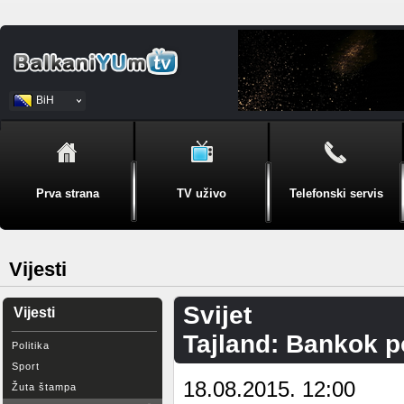
BiH
Srpski
Prva strana
TV uživo
Telefonski servis
Vijesti
Svijet
Vijesti
Tajland: Bankok p
Politika
Sport
18.08.2015. 12:00
Žuta štampa