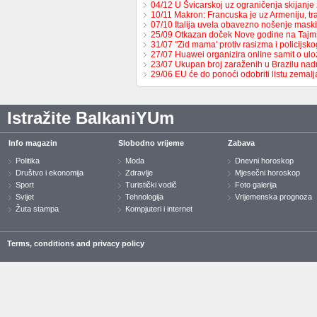
04/12 U Švicarskoj uz ograničenja skijanje
10/11 Makron: Francuska je uz Armeniju, t
07/10 Italija uvela obavezno nošenje maski
25/09 Otkazan doček Nove godine na Tajm
31/07 "Zid mama' protiv rasizma i policijsk
27/07 Huawei organizira online samit o ulo
23/07 Ukupan broj zaraženih u Brazilu n
29/06 EU će do ponoći odobriti listu zemal
Istražite BalkaniYUm
Info magazin
Slobodno vrijeme
Zabava
Politika
Moda
Dnevni horoskop
Društvo i ekonomija
Zdravlje
Mjesečni horoskop
Sport
Turistički vodič
Foto galerija
Svijet
Tehnologija
Vrijemenska prognoza
Žuta stampa
Kompjuteri i internet
Terms, conditions and privacy policy