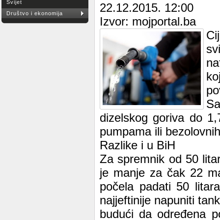
Svijet
22.12.2015. 12:00
Društvo i ekonomija
Izvor: mojportal.ba
Ci
sv
na
ko
po
Sa
dizelskog goriva do 1
pumpama ili bezolovnih
Razlike i u BiH
Za spremnik od 50 litar
je manje za čak 22 ma
počela padati 50 litar
najjeftinije napuniti tan
budući da određena po