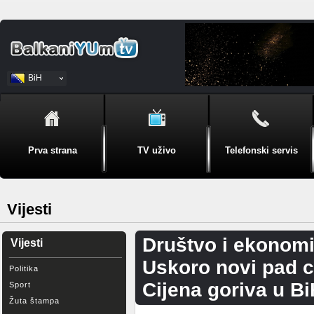
BiH
Srpski
Prva strana
TV uživo
Telefonski servis
Vijesti
Društvo i ekonomi
Vijesti
Uskoro novi pad c
Politika
Cijena goriva u Bi
Sport
Žuta štampa