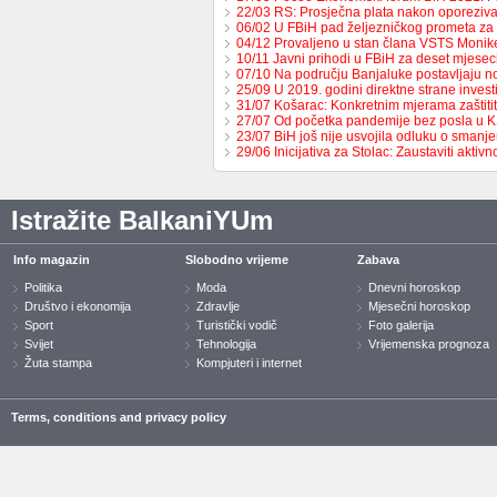
22/03 RS: Prosječna plata nakon oporeziv
06/02 U FBiH pad željezničkog prometa za
04/12 Provaljeno u stan člana VSTS Monike
10/11 Javni prihodi u FBiH za deset mjese
07/10 Na području Banjaluke postavljaju n
25/09 U 2019. godini direktne strane invest
31/07 Košarac: Konkretnim mjerama zaštit
27/07 Od početka pandemije bez posla u 
23/07 BiH još nije usvojila odluku o sman
29/06 Inicijativa za Stolac: Zaustaviti aktiv
Istražite BalkaniYUm
Info magazin
Slobodno vrijeme
Zabava
Politika
Moda
Dnevni horoskop
Društvo i ekonomija
Zdravlje
Mjesečni horoskop
Sport
Turistički vodič
Foto galerija
Svijet
Tehnologija
Vrijemenska prognoza
Žuta stampa
Kompjuteri i internet
Terms, conditions and privacy policy