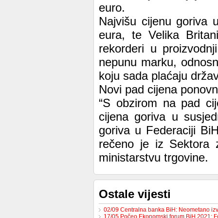
euro.
Najvišu cijenu goriva u 
eura, te Velika Brita
rekorderi u proizvodnj
nepunu marku, odnosno
koju sada plaćaju držav
Novi pad cijena ponovn
“S obzirom na pad cij
cijena goriva u susje
goriva u Federaciji BiH
rečeno je iz Sektora z
ministarstvu trgovine.
Ostale vijesti
02/09 Centralna banka BiH: Neometano iz
17/05 Počeo Ekonomski forum BiH 2021: 