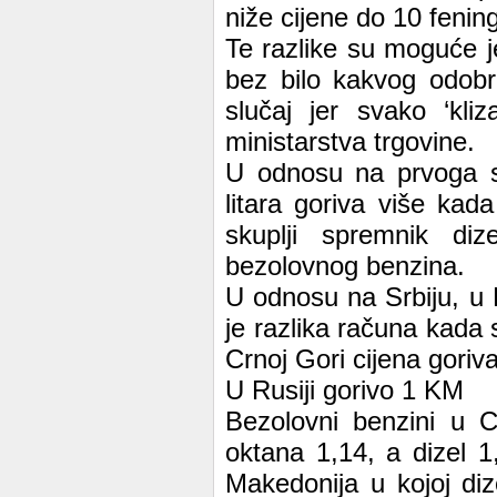
niže cijene do 10 fenin
Te razlike su moguće j
bez bilo kakvog odobre
slučaj jer svako ‘kli
ministarstva trgovine.
U odnosu na prvoga s
litara goriva više kada
skuplji spremnik diz
bezolovnog benzina.
U odnosu na Srbiju, u 
je razlika računa kada 
Crnoj Gori cijena goriv
U Rusiji gorivo 1 KM
Bezolovni benzini u C
oktana 1,14, a dizel 1,
Makedonija u kojoj diz