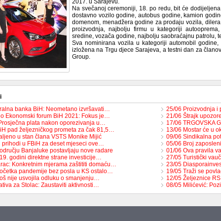
2017. u Sarajevu.
Na svečanoj ceremoniji, 18. po redu, bit će dodijeljen
dostavno vozilo godine, autobus godine, kamion godine,
domenom, menadžera godine za prodaju vozila, dilera go
proizvodnja, najbolju firmu u kategoriji autooprema
sredine, vozača godine, najbolju saobraćajnu patrolu, t
Sva nominirana vozila u kategoriji automobil godine, 
izložena na Trgu djece Sarajeva, a testni dan za članove
Group.
i
ralna banka BiH: Neometano izvršavati…
25/06 Proizvodnja i
o Ekonomski forum BiH 2021: Fokus je…
21/06 Štrajk upozor
Prosječna plata nakon oporezivanja u…
17/06 TRGOVSKA G
iH pad željezničkog prometa za čak 81,5…
13/06 Mostar će u ok
aljeno u stan člana VSTS Monike Mijić
09/06 Sindikalna po
i prihodi u FBiH za deset mjeseci ove…
05/06 Broj zaposlen
odručju Banjaluke postavljaju nove radare
01/06 Ova pravila v
9. godini direktne strane investicije…
27/05 Turistički vau
rac: Konkretnim mjerama zaštititi domaću…
23/05 Diasporainve
očetka pandemije bez posla u KS ostalo…
19/05 Traži se povla
još nije usvojila odluku o smanjenju…
12/05 Željeznice RS 
jativa za Stolac: Zaustaviti aktivnosti…
08/05 Milićević: Po