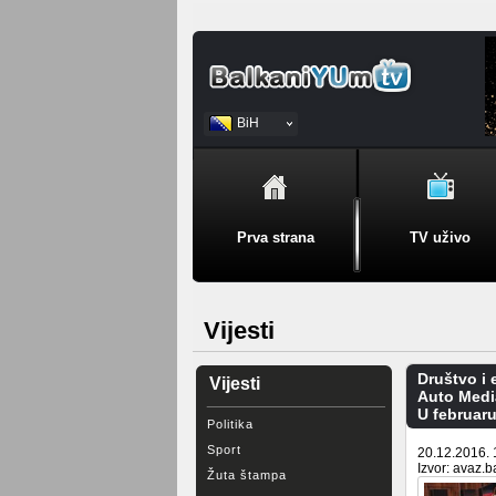
BiH
Srpski
Prva strana
TV uživo
Vijesti
Društvo i
Vijesti
Auto Medi
U februaru
Politika
Sport
20.12.2016. 
Izvor: avaz.b
Žuta štampa