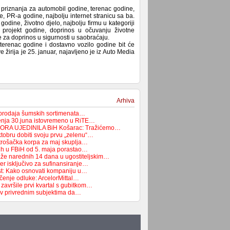
a priznanja za automobil godine, terenac godine,
 PR-a godine, najbolju internet stranicu sa ba.
dine, životno djelo, najbolju firmu u kategoriji
, projekt godine, doprinos u očuvanju životne
e za doprinos u sigurnosti u saobraćaju.
terenac godine i dostavno vozilo godine bit će
 žirija je 25. januar, najavljeno je iz Auto Media
Arhiva
 prodaja šumskih sortimenata…
enja 30.juna istovremeno u RiTE…
ORA UJEDINILA BiH Košarac: Tražićemo…
tobru dobiti svoju prvu „zelenu“…
trošačka korpa za maj skuplja…
ih u FBiH od 5. maja porastao…
aže narednih 14 dana u ugostiteljskim…
čer isključivo za sufinansiranje…
st: Kako osnovati kompaniju u…
čenje odluke: ArcelorMittal…
završile prvi kvartal s gubitkom…
ziv privrednim subjektima da…