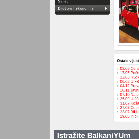
Svijet
Društvo i ekonomija
Ostale vijest
02/09 Cent
17/05 Poče
22/03 RS: 
06/02 U FB
04/12 Prov
10/11 Javn
07/10 Na p
25/09 U 201
31/07 Koša
27/07 Od p
23/07 BiH 
29/06 Inici
Istražite BalkaniYUm