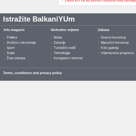
29/06 EU će do ponoći odobriti listu zemal
Istražite BalkaniYUm
Info magazin
Slobodno vrijeme
Zabava
Politika
Moda
Dnevni horoskop
Društvo i ekonomija
Zdravlje
Mjesečni horoskop
Sport
Turistički vodič
Foto galerija
Svijet
Tehnologija
Vrijemenska prognoza
Žuta stampa
Kompjuteri i internet
Terms, conditions and privacy policy