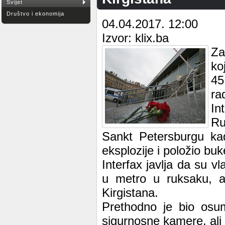
Svijet
Društvo i ekonomija
04.04.2017. 12:00
Izvor: klix.ba
Za
ko
45
ra
In
Ru
Sankt Petersburgu ka
eksplozije i položio bu
Interfax javlja da su vl
u metro u ruksaku, a
Kirgistana.
Prethodno je bio osum
sigurnosne kamere, ali o