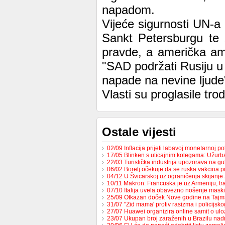
napadom.
Vijeće sigurnosti UN-a 
Sankt Petersburgu te z
pravde, a američka am
"SAD podržati Rusiju u 
napade na nevine ljude
Vlasti su proglasile tro
Ostale vijesti
02/09 Inflacija prijeti labavoj monetarnoj po
17/05 Blinken s uticajnim kolegama: Užur
22/03 Turistička industrija upozorava na g
06/02 Borelj očekuje da se ruska vakcina p
04/12 U Švicarskoj uz ograničenja skijanje
10/11 Makron: Francuska je uz Armeniju, t
07/10 Italija uvela obavezno nošenje maski
25/09 Otkazan doček Nove godine na Tajm
31/07 "Zid mama' protiv rasizma i policijsk
27/07 Huawei organizira online samit o ulo
23/07 Ukupan broj zaraženih u Brazilu n