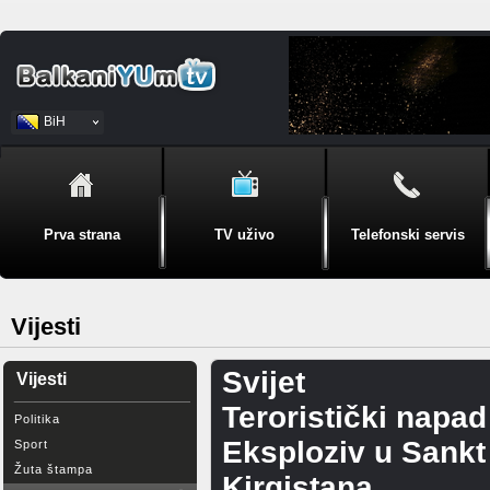
BiH
Srpski
Prva strana
TV uživo
Telefonski servis
Vijesti
Svijet
Vijesti
Teroristički napad
Politika
Eksploziv u Sankt
Sport
Žuta štampa
Kirgistana