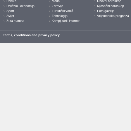
Politika
Moda
Dnevni horoskop
Društvo i ekonomija
Zdravlje
Mjesečni horoskop
Sport
Turistički vodič
Foto galerija
Svijet
Tehnologija
Vrijemenska prognoza
Žuta stampa
Kompjuteri i internet
Terms, conditions and privacy policy