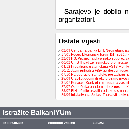
- Sarajevo je dobilo n
organizatori.
Ostale vijesti
02/09 Centralna banka BiH: Neometano iz
17/05 Počeo Ekonomski forum BiH 2021: 
22/03 RS: Prosječna plata nakon oporeziv
06/02 U FBiH pad željezničkog prometa za
04/12 Provaljeno u stan člana VSTS Monike
10/11 Javni prihodi u FBiH za deset mjese
07/10 Na području Banjaluke postavljaju n
25/09 U 2019. godini direktne strane invest
31/07 Košarac: Konkretnim mjerama zaštit
27/07 Od početka pandemije bez posla u 
23/07 BiH još nije usvojila odluku o sman
29/06 Inicijativa za Stolac: Zaustaviti aktiv
Istražite BalkaniYUm
Info magazin
Slobodno vrijeme
Zabava