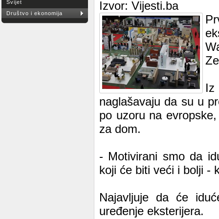
Svijet
Izvor: Vijesti.ba
Društvo i ekonomija
Pr
ek
Wa
Ze
Iz
naglašavaju da su u pro
po uzoru na evropske, 
za dom.
- Motivirani smo da i
koji će biti veći i bolj
Najavljuje da će iduć
uređenje eksterijera.