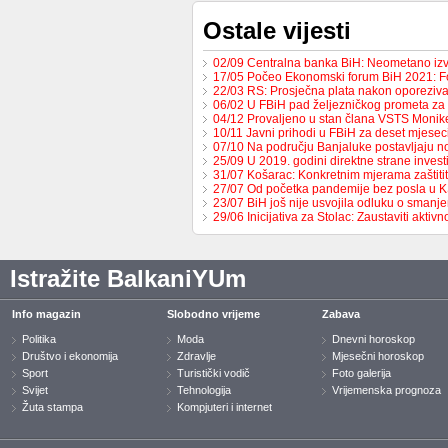
Ostale vijesti
02/09 Centralna banka BiH: Neometano iz
17/05 Počeo Ekonomski forum BiH 2021: 
22/03 RS: Prosječna plata nakon oporeziv
06/02 U FBiH pad željezničkog prometa za
04/12 Provaljeno u stan člana VSTS Monike
10/11 Javni prihodi u FBiH za deset mjese
07/10 Na području Banjaluke postavljaju n
25/09 U 2019. godini direktne strane invest
31/07 Košarac: Konkretnim mjerama zaštit
27/07 Od početka pandemije bez posla u 
23/07 BiH još nije usvojila odluku o sman
29/06 Inicijativa za Stolac: Zaustaviti aktiv
Istražite BalkaniYUm
Info magazin
Slobodno vrijeme
Zabava
Politika
Moda
Dnevni horoskop
Društvo i ekonomija
Zdravlje
Mjesečni horoskop
Sport
Turistički vodič
Foto galerija
Svijet
Tehnologija
Vrijemenska prognoza
Žuta stampa
Kompjuteri i internet