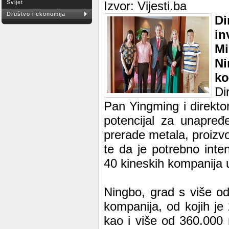
Svijet
Izvor: Vijesti.ba
Društvo i ekonomija
D
in
Mi
Ni
ko
Di
Pan Yingming i direktor 
potencijal za unapređ
prerade metala, proizvo
te da je potrebno inten
40 kineskih kompanija 
Ningbo, grad s više o
kompanija, od kojih je 
kao i više od 360.000 