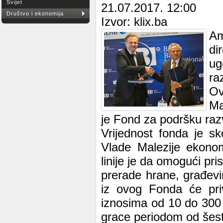
Svijet
21.07.2017. 12:00
Društvo i ekonomija
Izvor: klix.ba
Am
di
ug
ra
Ov
Ma
je Fond za podršku razv
Vrijednost fonda je sk
Vlade Malezije ekono
linije je da omogući pri
prerade hrane, građevi
iz ovog Fonda će priv
iznosima od 10 do 300 
grace periodom od šest