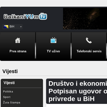
BiH
Srpski
Prva strana
TV uživo
Telefonski servis
Vijesti
Društvo i ekonomi
Vijesti
Potpisan ugovor o
Politika
privrede u BiH
Sport
Žuta štampa