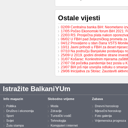
Ostale vijesti
02/09 Centralna banka BiH: Neometano iz
17/05 Počeo Ekonomski forum BiH 2021: 
22/03 RS: Prosječna plata nakon oporeziv
06/02 U FBiH pad željezničkog prometa za
04/12 Provaljeno u stan člana VSTS Monike
10/11 Javni prihodi u FBiH za deset mjese
07/10 Na području Banjaluke postavljaju n
25/09 U 2019. godini direktne strane invest
31/07 Košarac: Konkretnim mjerama zaštit
27/07 Od početka pandemije bez posla u 
23/07 BiH još nije usvojila odluku o sman
29/06 Inicijativa za Stolac: Zaustaviti aktiv
Istražite BalkaniYUm
Info magazin
Slobodno vrijeme
Zabava
Politika
Moda
Dnevni horoskop
Društvo i ekonomija
Zdravlje
Mjesečni horoskop
Sport
Turistički vodič
Foto galerija
Svijet
Tehnologija
Vrijemenska prognoza
Žuta stampa
Kompjuteri i internet