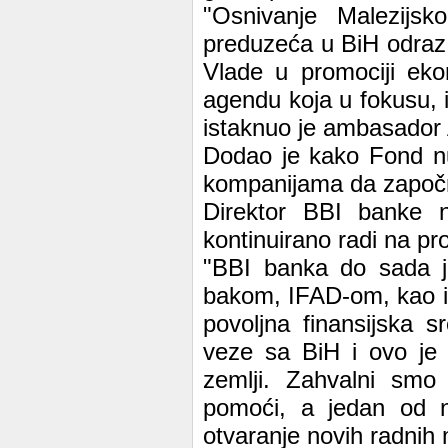
"Osnivanje Malezijsk
preduzeća u BiH odraz 
Vlade u promociji ek
agendu koja u fokusu, 
istaknuo je ambasador
Dodao je kako Fond nud
kompanijama da započnu,
Direktor BBI banke n
kontinuirano radi na pr
"BBI banka do sada je
bakom, IFAD-om, kao i
povoljna finansijska s
veze sa BiH i ovo je 
zemlji. Zahvalni sm
pomoći, a jedan od na
otvaranje novih radnih 