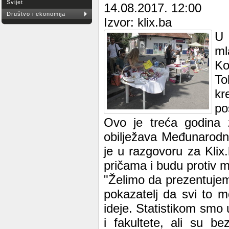
Svijet
14.08.2017. 12:00
Društvo i ekonomija
Izvor: klix.ba
U 
ml
Ko
To
kr
po
Ovo je treća godina 
obilježava Međunarodni
je u razgovoru za Klix
pričama i budu protiv m
"Želimo da prezentujemo
pokazatelj da svi to m
ideje. Statistikom smo 
i fakultete, ali su b