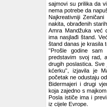
sajmovi su prilika da 
nema potrebe da napušt
Najkreativniji Zeničan
nakita, obrađenih starih s
Amra Mandžuka već dr
ima nasjlađi štand. Ve
štand danas je krasila t
"Prošle godine sam
predstavim svoj rad, 
drugih poslastica. Sve 
kćerku", izjavila je
početak ne odustaju od 
Bidermajeri i drugi v
koja zajedno s majkom
Posla ističe ima i previ
iz cijele Evrope.