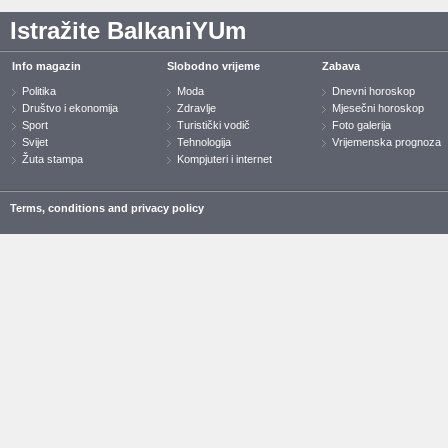
Istražite BalkaniYUm
Info magazin
Slobodno vrijeme
Zabava
Politika
Moda
Dnevni horoskop
Društvo i ekonomija
Zdravlje
Mjesečni horoskop
Sport
Turistički vodič
Foto galerija
Svijet
Tehnologija
Vrijemenska prognoza
Žuta stampa
Kompjuteri i internet
Terms, conditions and privacy policy