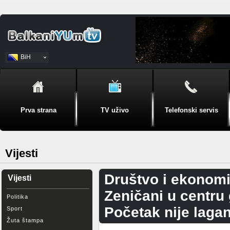
BiH
Srpski
Prva strana
TV uživo
Telefonski servis
Vijesti
Društvo i ekonomi
Vijesti
Zeničani u centru 
Politika
Početak nije lagan
Sport
Žuta štampa