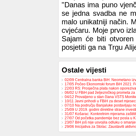
"Danas ima puno vjenč
se jedna svadba ne mo
malo unikatniji način. 
cvjećaru. Moje prvo izla
Sajam će biti otvoren 
posjetiti ga na Trgu Ali
Ostale vijesti
02/09 Centralna banka BiH: Neometano iz
17/05 Počeo Ekonomski forum BiH 2021: 
22/03 RS: Prosječna plata nakon oporeziv
06/02 U FBiH pad željezničkog prometa za
04/12 Provaljeno u stan člana VSTS Monike
10/11 Javni prihodi u FBiH za deset mjese
07/10 Na području Banjaluke postavljaju n
25/09 U 2019. godini direktne strane invest
31/07 Košarac: Konkretnim mjerama zaštit
27/07 Od početka pandemije bez posla u 
23/07 BiH još nije usvojila odluku o sman
29/06 Inicijativa za Stolac: Zaustaviti aktiv