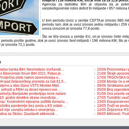
milijardi i 138 miliona KM, što je više za za 11,8 posto.
Agencija za statistiku BiH je objavila da je pok
vanjskotrgovinski robni deficit tri milijarde i 957 miliona
U tom periodu izvoz u zemlje CEFTA je iznosio 980 mil
periodu lani, dok je uvoz iznosio jednu milijardu i 259 
uvoza izvozom je iznosila 77,8 posto.
Što se tiče izvoza u zemlje EU, on je iznosio četiri mil
periodu prošle godine, dok je uvoz iznosio šest milijardi i 196 miliona KM, što je
je iznosila 72,1 posto.
i
ralna banka BiH: Neometano izvršavati…
25/06 Proizvodnja i
o Ekonomski forum BiH 2021: Fokus je…
21/06 Štrajk upozor
Prosječna plata nakon oporezivanja u…
17/06 TRGOVSKA G
iH pad željezničkog prometa za čak 81,5…
13/06 Mostar će u ok
aljeno u stan člana VSTS Monike Mijić
09/06 Sindikalna po
i prihodi u FBiH za deset mjeseci ove…
05/06 Broj zaposlen
odručju Banjaluke postavljaju nove radare
01/06 Ova pravila v
9. godini direktne strane investicije…
27/05 Turistički vau
rac: Konkretnim mjerama zaštititi domaću…
23/05 Diasporainve
očetka pandemije bez posla u KS ostalo…
19/05 Traži se povla
još nije usvojila odluku o smanjenju…
12/05 Željeznice RS 
jativa za Stolac: Zaustaviti aktivnosti…
08/05 Milićević: Po