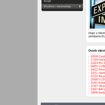
Svijet
Društvo i ekonomija
nego u istom 
zemljama EU 
Ostale vijest
02/09 Cent
17/05 Poče
22/03 RS: 
06/02 U FB
04/12 Prov
10/11 Javn
07/10 Na p
25/09 U 201
31/07 Koša
27/07 Od p
23/07 BiH 
29/06 Inici