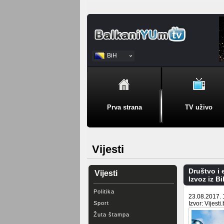
BiH
Srpski
Prva strana
TV uživo
Vijesti
Društvo i
Vijesti
Izvoz iz B
Politika
23.08.2017. 
Sport
Izvor: Vijesti
Žuta štampa