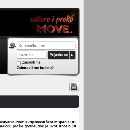
Prijavite se
Zapamti me
Zaboravili ste lozinku?
varila izvoz u vrijednosti šest milijardi i 181
periodu prošle godine, dok je uvoz iznosio 10