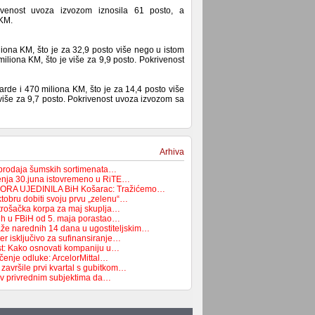
rivenost uvoza izvozom iznosila 61 posto, a
 KM.
iona KM, što je za 32,9 posto više nego u istom
miliona KM, što je više za 9,9 posto. Pokrivenost
ijarde i 470 miliona KM, što je za 14,4 posto više
 više za 9,7 posto. Pokrivenost uvoza izvozom sa
Arhiva
 prodaja šumskih sortimenata…
enja 30.juna istovremeno u RiTE…
ORA UJEDINILA BiH Košarac: Tražićemo…
tobru dobiti svoju prvu „zelenu“…
trošačka korpa za maj skuplja…
ih u FBiH od 5. maja porastao…
aže narednih 14 dana u ugostiteljskim…
čer isključivo za sufinansiranje…
st: Kako osnovati kompaniju u…
čenje odluke: ArcelorMittal…
završile prvi kvartal s gubitkom…
ziv privrednim subjektima da…