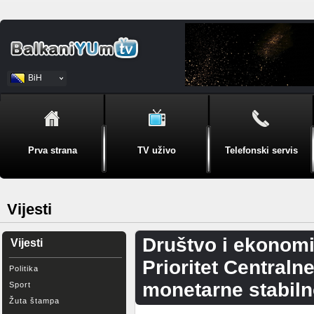
BiH
Srpski
Prva strana
TV uživo
Telefonski servis
Vijesti
Društvo i ekonomi
Vijesti
Prioritet Central
Politika
monetarne stabiln
Sport
Žuta štampa