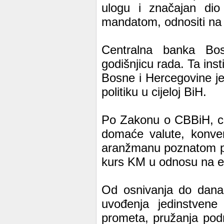
ulogu i značajan dio
mandatom, odnositi na 
Centralna banka Bos
godišnjicu rada. Ta ins
Bosne i Hercegovine j
politiku u cijeloj BiH.
Po Zakonu o CBBiH, cil
domaće valute, konver
aranžmanu poznatom po
kurs KM u odnosu na eu
Od osnivanja do danas
uvođenja jedinstvene 
prometa, pružanja pod