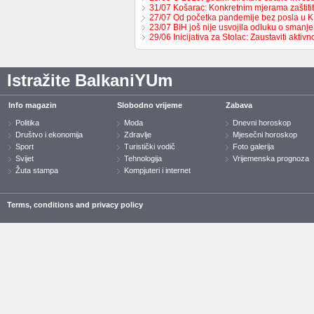
31/07 Košarac: Konkretnim mjerama zaštit
27/07 Od početka pandemije bez posla u 
23/07 BiH još nije usvojila odluku o sman
29/06 Inicijativa za Stolac: Zaustaviti aktiv
Istražite BalkaniYUm
Info magazin
Slobodno vrijeme
Zabava
Politika
Moda
Dnevni horoskop
Društvo i ekonomija
Zdravlje
Mjesečni horoskop
Sport
Turistički vodič
Foto galerija
Svijet
Tehnologija
Vrijemenska prognoza
Žuta stampa
Kompjuteri i internet
Terms, conditions and privacy policy