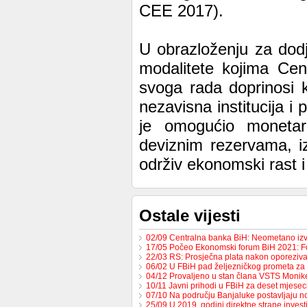
CEE 2017).
U obrazloženju za dod
modalitete kojima Ce
svoga rada doprinosi ko
nezavisna institucija i 
je omogućio monetar
deviznim rezervama, iz
održiv ekonomski rast i
Ostale vijesti
02/09 Centralna banka BiH: Neometano iz
17/05 Počeo Ekonomski forum BiH 2021: 
22/03 RS: Prosječna plata nakon oporeziv
06/02 U FBiH pad željezničkog prometa za
04/12 Provaljeno u stan člana VSTS Monike
10/11 Javni prihodi u FBiH za deset mjese
07/10 Na području Banjaluke postavljaju n
25/09 U 2019. godini direktne strane invest