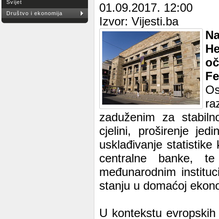
Svijet
01.09.2017. 12:00
Društvo i ekonomija
Izvor: Vijesti.ba
Na
H
oč
Fe
Os
ra
zaduženim za stabilno
cjelini, proširenje je
usklađivanje statistik
centralne banke, t
međunarodnim instituci
stanju u domaćoj ekono
U kontekstu evropskih