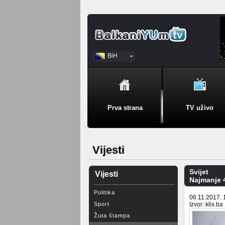
BiH
Srpski
Prva strana
TV uživo
Vijesti
Svijet
Vijesti
Najmanje 4
Politika
06.11.2017. 
Sport
Izvor: klix.ba
Žuta štampa