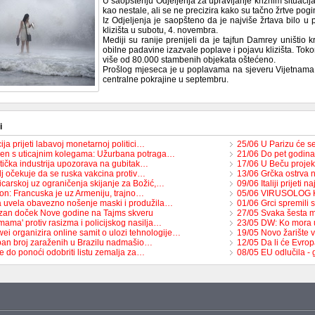
U saopštenju Odjeljenja za upravljanje kriznim situac
kao nestale, ali se ne precizira kako su tačno žrtve pogi
Iz Odjeljenja je saopšteno da je najviše žrtava bilo u 
klizišta u subotu, 4. novembra.
Mediji su ranije prenijeli da je tajfun Damrey uništio k
obilne padavine izazvale poplave i pojavu klizišta. To
više od 80.000 stambenih objekata oštećeno.
Prošlog mjeseca je u poplavama na sjeveru Vijetnama p
centralne pokrajine u septembru.
i
cija prijeti labavoj monetarnoj politici…
25/06 U Parizu će se 
ken s uticajnim kolegama: Užurbana potraga…
21/06 Do pet godina
stička industrija upozorava na gubitak…
17/06 U Beču projek
lj očekuje da se ruska vakcina protiv…
13/06 Grčka ostrva 
icarskoj uz ograničenja skijanje za Božić,…
09/06 Italiji prijeti
on: Francuska je uz Armeniju, trajno…
05/06 VIRUSOLOG K
ija uvela obavezno nošenje maski i produžila…
01/06 Grci spremil
zan doček Nove godine na Tajms skveru
27/05 Svaka šesta 
mama' protiv rasizma i policijskog nasilja…
23/05 DW: Ko mora 
ei organizira online samit o ulozi tehnologije…
19/05 Novo žarište 
an broj zaraženih u Brazilu nadmašio…
12/05 Da li će Evrop
e do ponoći odobriti listu zemalja za…
08/05 EU odlučila - 