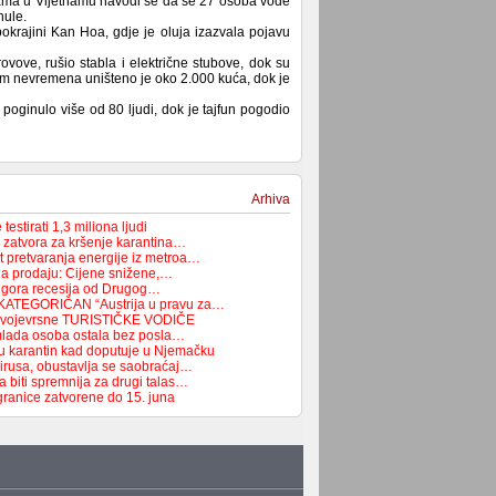
ijama u Vijetnamu navodi se da se 27 osoba vode
nule.
pokrajini Kan Hoa, gdje je oluja izazvala pojavu
rovove, rušio stabla i električne stubove, dok su
kom nevremena uništeno je oko 2.000 kuća, dok je
oginulo više od 80 ljudi, dok je tajfun pogodio
Arhiva
testirati 1,3 miliona ljudi
 zatvora za kršenje karantina…
t pretvaranja energije iz metroa…
na prodaju: Cijene snižene,…
 najgora recesija od Drugog…
ATEGORIČAN “Austrija u pravu za…
i svojevrsne TURISTIČKE VODIČE
mlada osoba ostala bez posla…
u karantin kad doputuje u Njemačku
virusa, obustavlja se saobraćaj…
a biti spremnija za drugi talas…
granice zatvorene do 15. juna