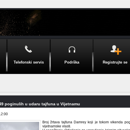
Telefonski servis
Podrška
Registrujte se
9 poginulih u udaru tajfuna u Vijetnamu
12:00
Broj žrtava tajfuna Damrey koji je tokom vikenda po
vijetnamske vlasti.