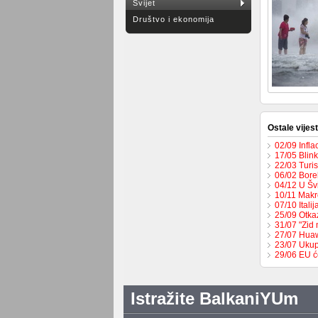
Svijet
Društvo i ekonomija
Ostale vijest
02/09 Infla
17/05 Blin
22/03 Turi
06/02 Bore
04/12 U Šv
10/11 Makr
07/10 Ital
25/09 Otka
31/07 "Zid 
27/07 Huaw
23/07 Ukup
29/06 EU ć
Istražite BalkaniYUm