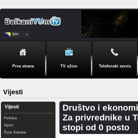
BiH
Srpski
Prva strana
TV uživo
Telefonski servis
Vijesti
Društvo i ekonomi
Vijesti
Za privrednike u 
Politika
stopi od 0 posto
Sport
Žuta štampa