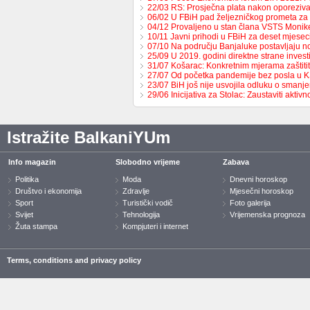
22/03 RS: Prosječna plata nakon oporeziv
06/02 U FBiH pad željezničkog prometa za
04/12 Provaljeno u stan člana VSTS Monike
10/11 Javni prihodi u FBiH za deset mjese
07/10 Na području Banjaluke postavljaju n
25/09 U 2019. godini direktne strane invest
31/07 Košarac: Konkretnim mjerama zaštit
27/07 Od početka pandemije bez posla u 
23/07 BiH još nije usvojila odluku o sman
29/06 Inicijativa za Stolac: Zaustaviti aktiv
Istražite BalkaniYUm
Info magazin
Slobodno vrijeme
Zabava
Politika
Moda
Dnevni horoskop
Društvo i ekonomija
Zdravlje
Mjesečni horoskop
Sport
Turistički vodič
Foto galerija
Svijet
Tehnologija
Vrijemenska prognoza
Žuta stampa
Kompjuteri i internet
Terms, conditions and privacy policy