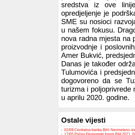
sredstva iz ove lini
opredjeljenje je podršk
SME su nosioci razvoja
u našem fokusu. Drago 
nova radna mjesta na 
proizvodnje i poslovnih
Amer Bukvić, predsjed
Danas je također održ
Tulumovića i predsjed
dogovoreno da se Tuzl
turizma i poljoprivrede
u aprilu 2020. godine.
Ostale vijesti
02/09 Centralna banka BiH: Neometano iz
17/05 Počeo Ekonomski forum BiH 2021: 