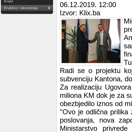
Svijet
06.12.2019. 12:00
Društvo i ekonomija
Izvor: Klix.ba
Mi
pr
Am
sa
fi
Tu
Radi se o projektu ko
subvenciju Kantona, dob
Za realizaciju Ugovor
miliona KM dok je za s
obezbjedilo iznos od m
"Ovo je odlična prilika
poslovanja, nova zapo
Ministarstvo privred