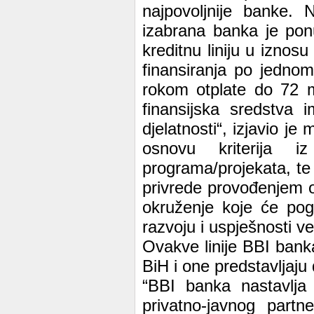
najpovoljnije banke. 
izabrana banka je ponu
kreditnu liniju u izno
finansiranja po jedno
rokom otplate do 72 m
finansijska sredstva 
djelatnosti“, izjavio je 
osnovu kriterija 
programa/projekata, te
privrede provođenjem o
okruženje koje će pog
razvoju i uspješnosti v
Ovakve linije BBI bank
BiH i one predstavljaju
“BBI banka nastavlja
privatno-javnog partn