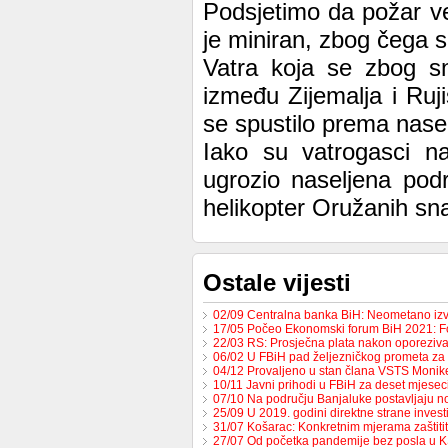
Podsjetimo da požar ve
je miniran, zbog čega 
Vatra koja se zbog s
između Zijemalja i Ruj
se spustilo prema nasel
Iako su vatrogasci na
ugrozio naseljena podr
helikopter Oružanih sn
Ostale vijesti
02/09 Centralna banka BiH: Neometano iz
17/05 Počeo Ekonomski forum BiH 2021: 
22/03 RS: Prosječna plata nakon oporeziv
06/02 U FBiH pad željezničkog prometa za
04/12 Provaljeno u stan člana VSTS Monike
10/11 Javni prihodi u FBiH za deset mjese
07/10 Na području Banjaluke postavljaju n
25/09 U 2019. godini direktne strane invest
31/07 Košarac: Konkretnim mjerama zaštit
27/07 Od početka pandemije bez posla u 