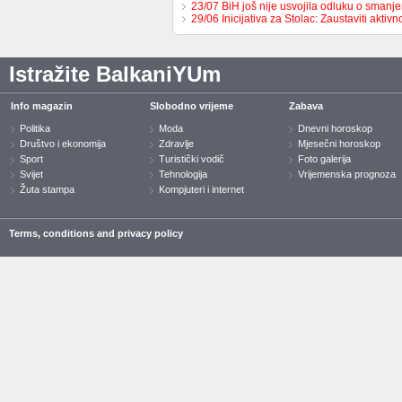
23/07 BiH još nije usvojila odluku o sman
29/06 Inicijativa za Stolac: Zaustaviti aktiv
Istražite BalkaniYUm
Info magazin
Slobodno vrijeme
Zabava
Politika
Moda
Dnevni horoskop
Društvo i ekonomija
Zdravlje
Mjesečni horoskop
Sport
Turistički vodič
Foto galerija
Svijet
Tehnologija
Vrijemenska prognoza
Žuta stampa
Kompjuteri i internet
Terms, conditions and privacy policy