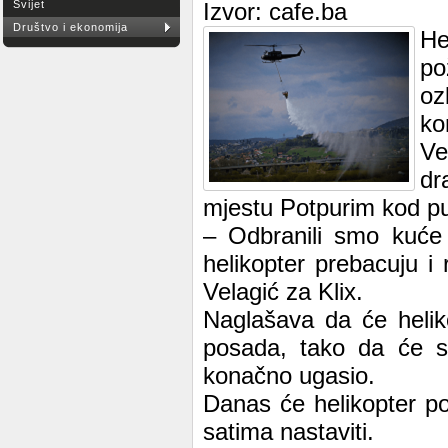
Svijet
Izvor: cafe.ba
Društvo i ekonomija
He
po
oz
ko
Ve
dr
mjestu Potpurim kod pu
– Odbranili smo kuće 
helikopter prebacuju i
Velagić za Klix.
Naglašava da će heliko
posada, tako da će se
konačno ugasio.
Danas će helikopter pož
satima nastaviti.