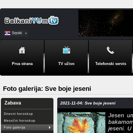
Srpski
BiH
Prva strana
TV uživo
Telefonski servis
Foto galerija: Sve boje jeseni
Zabava
2021-11-04: Sve boje jeseni
Dnevni horoskop
Jesen um
Mesečni horoskop
bakarnom
jeseni. U
Foto galerija