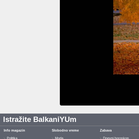
Istražite BalkaniYUm
Info magazin
Slobodno vreme
Zabava
Politika
Moda
Dnevni horoskop