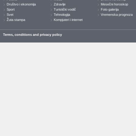
Društvo i ekonomija
Zdravlje
Mesečni horoskop
Sport
Turistički vodič
Foto galerija
Svet
Tehnologija
Vremenska prognoza
Žuta stampa
Kompjuteri i internet
Terms, conditions and privacy policy