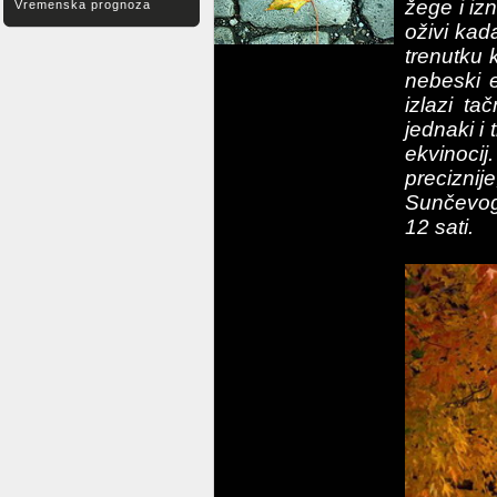
žege i iz
Vremenska prognoza
oživi kad
trenutku
nebeski 
izlazi t
jednaki i 
ekvinoci
precizni
Sunčevog 
12 sati.