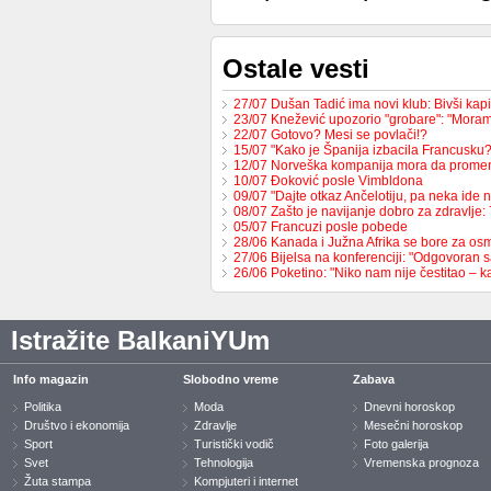
Ostale vesti
27/07 Dušan Tadić ima novi klub: Bivši ka
23/07 Knežević upozorio "grobare": "Mor
22/07 Gotovo? Mesi se povlači!?
15/07 "Kako je Španija izbacila Francusk
12/07 Norveška kompanija mora da prome
10/07 Đoković posle Vimbldona
09/07 "Dajte otkaz Ančelotiju, pa neka ide 
08/07 Zašto je navijanje dobro za zdravlje
05/07 Francuzi posle pobede
28/06 Kanada i Južna Afrika se bore za os
27/06 Bijelsa na konferenciji: "Odgovoran
26/06 Poketino: "Niko nam nije čestitao – 
Istražite BalkaniYUm
Info magazin
Slobodno vreme
Zabava
Politika
Moda
Dnevni horoskop
Društvo i ekonomija
Zdravlje
Mesečni horoskop
Sport
Turistički vodič
Foto galerija
Svet
Tehnologija
Vremenska prognoza
Žuta stampa
Kompjuteri i internet