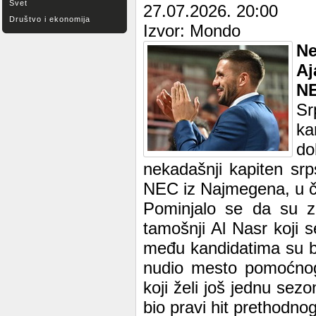
Svet
27.07.2026. 20:00
Društvo i ekonomija
Izvor: Mondo
Ne
Aj
NE
Sr
ka
do
nekadašnji kapiten sr
NEC iz Najmegena, u či
Pominjalo se da su za
tamošnji Al Nasr koji 
među kandidatima su bi
nudio mesto pomoćnog t
koji želi još jednu se
bio pravi hit prethodno