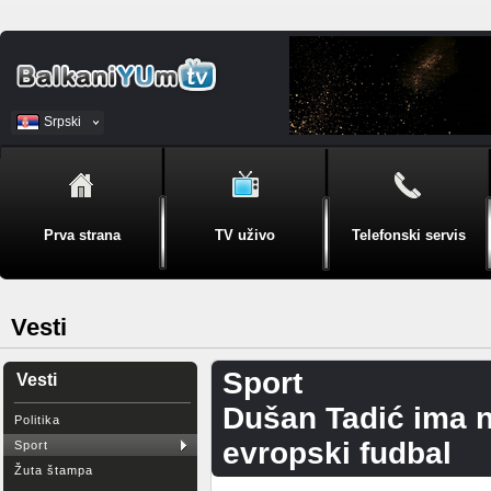
Srpski
BiH
Prva strana
TV uživo
Telefonski servis
Vesti
Sport
Vesti
Dušan Tadić ima no
Politika
evropski fudbal
Sport
Žuta štampa