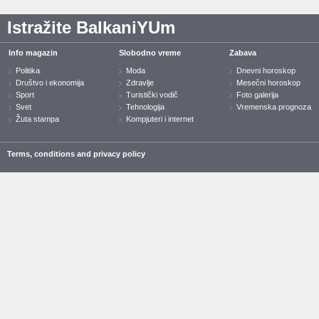
Istražite BalkaniYUm
Info magazin
Slobodno vreme
Zabava
Politika
Moda
Dnevni horoskop
Društvo i ekonomija
Zdravlje
Mesečni horoskop
Sport
Turistički vodič
Foto galerija
Svet
Tehnologija
Vremenska prognoza
Žuta stampa
Kompjuteri i internet
Terms, conditions and privacy policy