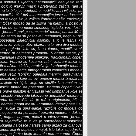
a osnova i, ujedno, najupadljiviji deo jeste ram
gotovo ikakvih maski i preteranih zaštita, ram je
a to, bilo je neophodno modifikovati i viljušku, pa
tocikla čini još interesantnijim jeste nedostatak
od razloga što je vožnja čoperom nešto truckavija
i točak mogao da se fiksira na njemu, a pošto je
bi bio ne samo motor smešnog izgleda, već i loših,
 „bobleri”, prvi „custom made” motori, nastali 40-ih
oji ne samo da su poznavali mehaniku, nego su bili
 poseduju zajedničku osobinu a to je težnja ka
lova za vožnju. Bez obzira na to, ova dva modela
 pogledu. Iako su, kao i čoperi, modifikovani,
 pretrpeo ni najmanju promenu. S druge strane, pri
 zavaruje i modernije oblikuje. Tradicionalni čoperi
eka. Vrativši se kućama, ratni veterani tražili su
ih mašina u lakše, atraktivnije i zabavnije modele
 je nastala serija mnogobrojnih varijacija i modela
ena većih fabričkih ogledala manjim, ugrađivanje
odifikacija koje su ovi umešni momci izvodili na
tavljale su šipke koje su služile kao naslon za
tocikl morao da poseduje. Moderni čoperi Stvari
 prave majstori entuzijasti već kompanije koje se
serijski proizvode takozvane „tematske” motore, a
reba hroma. Bilo da je reč o originalnim, bilo o
li nedostupnom mestu - hromirani delovi postali su
su i ručke za upravljanje, različite od modela do
mogućeno da „zavaljen” upravlja motorom, dok su
, nagnut napred, nalazi u takozvanom „brzom”
a zajedničko je to da je opterećenost motocikla
čkama najčešće nalaze samo držači za dlanove,
čoperi koji ih uopšte nemaju). Isto tako, zajednička
 omogućuje što bolju kontrolu nad motorom. Čoper