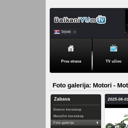
Srpski
BiH
Prva strana
TV uživo
Foto galerija: Motori - Mot
Zabava
2025-06-01
Dnevni horoskop
Mesečni horoskop
Foto galerija