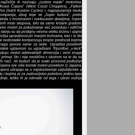
najčešće ih nazivaju „custom made” motorima.
 Koast Čopers” (West Coust Choppers), „Falkon
(Von Dutch Kustom Cycles) i, najpopularnija među
ompanija, zbog koje se „čoper kultura”, preko
gleda s hromiranim i svetlucavim detaljima, čoperi
nih moto skupova, bilo da samo krstare gradom.
samo motori za pokazivanje već poseduju i odlične
 stanju su da postignu veoma veliku brzinu i sjajno
ija upravljivost pri manjim brzinama, kao i to što
ute nedostatke kompenzuju brojne prednosti kojima
ih snaga govore same za sebe. Ugradnja posebnih
ele uglavnom su ugrađivani Trijumfovi „v-teck“
vljuju motori adekvatnijih dimenzija i veće snage
li primat, što i nije neobično s obzirom na to da su
teže naći. Ali budući da je svaki proizvod podložan
 čopera sve više koriste motori poreklom iz Japana,
pera ubrajaju se u najstrastvenije zaljubljenike u
otu i kojima je za zadovoljstvo potrebno jedino lepo
je, teško ih je odvratiti od toga i ubrzo vožnja