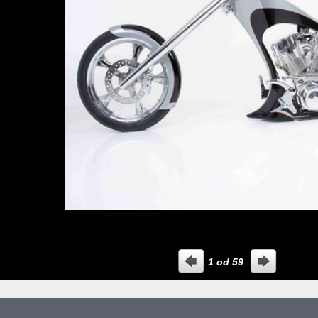
1
od
59