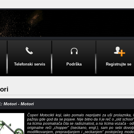
Telefonski servis
Podrška
Registrujte se
ori
: Motori - Motori
Čoperi Motocikli koji, iako pomalo neprijatni za uši prolaznika, 
pažnju gde god da se pojave. Nije bitno da li je reč o „old school
na licima posmatrača čita se radoznalost, a na licima vozača - od
originalne reči „chopper” (iseckano, engl.), sam po sebi dovol
modifikovanjem, prepravljanjem i „seckanjem” postojećeg modela