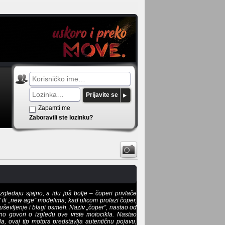
Prijavite se
Zapamti me
Zaboravili ste lozinku?
izgledaju sjajno, a idu još bolje – čoperi privlače
” ili „new age” modelima; kad ulicom prolazi čoper,
uševljenje i blagi osmeh. Naziv „čoper”, nastao od
jno govori o izgledu ove vrste motocikla. Nastao
, ovaj tip motora predstavlja autentičnu pojavu,