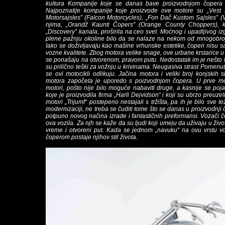
kultura Kompanije koje se danas bave proizvodnjom čopera 
Najpoznatije kompanije koje proizvode ove motore su „Vest
Motorsajsles” (Falcon Motorcycles), „Fon Dač Kustom Sajsles” 
njima, „Orandž Kaunti Čopers” (Orange County Choppers), k
„Discovery” kanala, proširila na ceo svet. Moćnog i upadljivog iz
plene pažnju okoline bilo da se nalaze na nekom od mnogobroj
Iako se doživljavaju kao mašine vrhunske estetike, čoperi nisu 
vozne kvalitete. Zbog motora velike snage, ove urbane krstarice u
se ponašaju na otvorenom, pravom putu. Nedostatak im je nešto loš
su prilično teški za vožnju u krivinama. Neugasiva strast Pomen
se ovi motocikli odlikuju. Jačina motora i veliki broj konjsk
motora započeta je uporedo s poizvodnjom čopera. U prve mod
motori, pošto nije bilo moguće nabaviti druge, a kasnije se poja
koje je proizvodila firma „Harli Dejvidson“ i koji su ubrzo preuze
motori „Trijumf“ postepeno nestajali s tržišta, pa ih je bilo sve 
modernizaciji, ne treba se čuditi tome što se danas u proizvodnji
potpuno novog načina izrade i fantastičnih preformansi. Vozači čo
ova vozila. Za njh se kaže da su ljudi koji umeju da uživaju u živ
vreme i otvoreni put. Kada se jednom „navuku“ na ovu vrstu vožn
čoperom postaje njihov stil života.