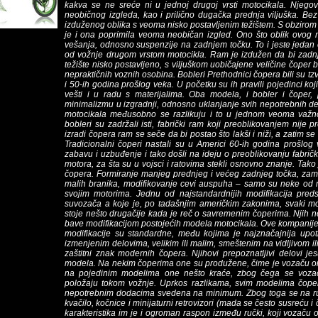
kakva se ne sreće ni u jednoj drugoj vrsti motocikala. Njegov
neobičnog izgleda, kao i prilično dugačka prednja viljuška. Bez 
izduženog oblika s veoma nisko postavljenim težištem. S obzirom n
je i ona poprimila veoma neobičan izgled. Ono što oblik ovog mo
vešanja, odnosno suspenzije na zadnjem točku. To i jeste jedan 
od vožnje drugom vrstom motocikla. Ram je izdužen da bi zadnj
težište nisko postavljeno, s viljuškom uobičajene veličine čoper 
nepraktičnih voznih osobina. Bobleri Prethodnici čopera bili su tzv.
i 50-ih godina prošlog veka. U početku su ih pravili pojedinci k
vešti i u radu s materijalima. Oba modela, i bobler i čoper,
minimalizmu u izgradnji, odnosno uklanjanje svih nepotrebnih de
motocikala međusobno se razlikuju i to u jednom veoma važnom
bobleri su zadržali isti, fabrički ram koji preoblikovanjem nije
izradi čopera ram se seče da bi postao što lakši i niži, a zatim se
Tradicionalni čoperi nastali su u Americi 60-ih godina prošlog v
zabavu i uzbuđenje i tako došli na ideju o preoblikovanju fabričk
motora, za šta su u vojsci i ratovima stekli osnovno znanje. Tako
čopera. Formiranje manjeg prednjeg i većeg zadnjeg točka, zam
malih branika, modifikovanje cevi auspuha – samo su neke od m
svojim motorima. Jednu od najstandardnijih modifikacija preds
suvozača a koje je, po tadašnjim američkim zakonima, svaki mo
stoje nešto drugačije kada je reč o savremenim čoperima. Njih ne
bave modifikacijom postojećih modela motocikala. Ove kompanije 
modifikacije su standardne, među kojima je najznačajnija upot
izmenjenim delovima, velikim ili malim, smeštenim na vidljivom i
zaštitni znak modernih čopera. Njihovi prepoznatljivi delovi je
modela. Na nekim čoperima one su produžene, čime je vozaču o
na pojedinim modelima one nešto kraće, zbog čega se vozač
položaju tokom vožnje. Uprkos razlikama, svim modelima čoper
nepotrebnim dodacima svedena na minimum. Zbog toga se na ru
kvačilo, kočnice i minijaturni retrovizori (mada se često susreću i 
karakteristika im je i ogroman raspon između ručki, koji vozaču