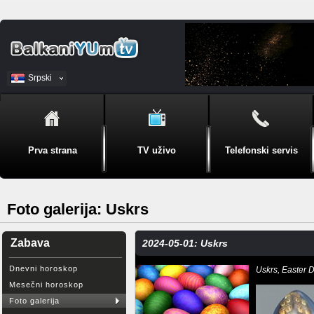
Srpski
BiH
Prva strana
TV uživo
Telefonski servis
Foto galerija: Uskrs
Zabava
2024-05-01: Uskrs
Dnevni horoskop
Uskrs, Easter 
Mesečni horoskop
Foto galerija