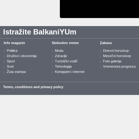
Istražite BalkaniYUm
Info magazin
Slobodno vreme
Zabava
Politika
Moda
Dnevni horoskop
Društvo i ekonomija
Zdravlje
Mesečni horoskop
Sport
Turistički vodič
Foto galerija
Svet
Tehnologija
Vremenska prognoza
Žuta stampa
Kompjuteri i internet
Terms, conditions and privacy policy