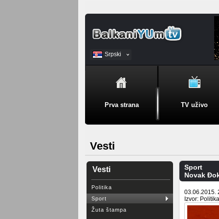
Srpski
BiH
Prva strana
TV uživo
Vesti
Sport
Vesti
Novak Đok
Politika
03.06.2015. 
Sport
Izvor: Politik
Žuta štampa