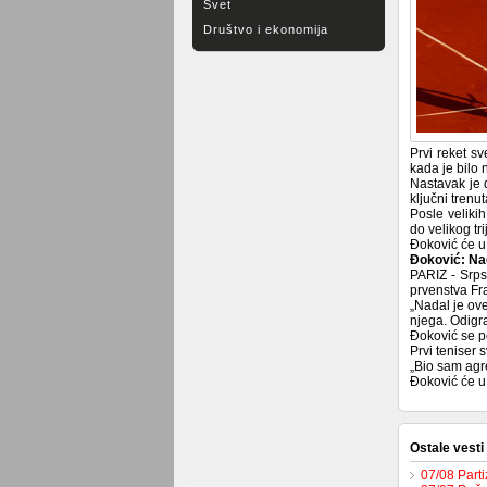
Svet
Društvo i ekonomija
Prvi reket sv
kada je bilo 
Nastavak je d
ključni tren
Posle veliki
do velikog tr
Đoković će u 
Đoković: Nad
PARIZ - Srps
prvenstva Fr
„Nadal je ove
njega. Odigr
Đoković se p
Prvi teniser 
„Bio sam agre
Đoković će u 
Ostale vesti
07/08 Part