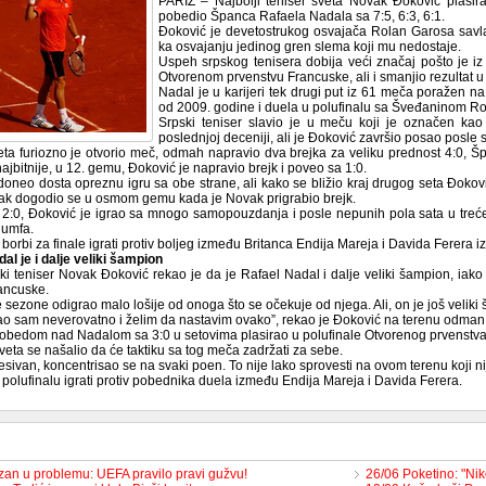
PARIZ – Najbolji teniser sveta Novak Đoković plasir
pobedio Španca Rafaela Nadala sa 7:5, 6:3, 6:1.
Đoković je devetostrukog osvajača Rolan Garosa savlada
ka osvajanju jedinog gren slema koji mu nedostaje.
Uspeh srpskog tenisera dobija veći značaj pošto je i
Otvorenom prvenstvu Francuske, ali i smanjio rezultat
Nadal je u karijeri tek drugi put iz 61 meča poražen n
od 2009. godine i duela u polufinalu sa Šveđaninom 
Srpski teniser slavio je u meču koji je označen kao 
poslednjoj deceniji, ali je Đoković završio posao posle s
eta furiozno je otvorio meč, odmah napravio dva brejka za veliku prednost 4:0, Špa
najbitnije, u 12. gemu, Đoković je napravio brejk i poveo sa 1:0.
oneo dosta opreznu igru sa obe strane, ali kako se bližio kraj drugog seta Đoković
utak dogodio se u osmom gemu kada je Novak prigrabio brejk.
h 2:0, Đoković je igrao sa mnogo samopouzdanja i posle nepunih pola sata u tr
ijumfa.
borbi za finale igrati protiv boljeg između Britanca Endija Mareja i Davida Ferera i
al je i dalje veliki šampion
ki teniser Novak Đoković rekao je da je Rafael Nadal i dalje veliki šampion, iako
ancuske.
 sezone odigrao malo lošije od onoga što se očekuje od njega. Ali, on je još veliki 
ao sam neverovatno i želim da nastavim ovako”, rekao je Đoković na terenu odman
obedom nad Nadalom sa 3:0 u setovima plasirao u polufinale Otvorenog prvenstv
sveta se našalio da će taktiku sa tog meča zadržati za sebe.
sivan, koncentrisao se na svaki poen. To nije lako sprovesti na ovom terenu koji ni
polufinalu igrati protiv pobednika duela između Endija Mareja i Davida Ferera.
izan u problemu: UEFA pravilo pravi gužvu!
26/06 Poketino: "Ni