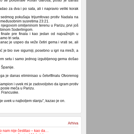
ao se polufinale Rolan Garosa, pošto je danas
o za dva i po sata, ali i napravio veliki korak
z sedmog pokušaja trijumfovao protiv Nadala na
 u međusobnim susretima 23:21.
a njegovom omiljeninom terenu u Parizu, prvi još
Robinom Soderlingom.
finale pre finala i kao jedan od najvažnijih u
amo tri seta.
nac je uspeo da veže četiri gema i vrati se, ali
 je bio sve sigurniji, posebno u igri na mreži, a
ećem setu i samo jednog izgubljenog gema došao
z Španije.
 ga je danas eliminisao u četvrtfinalu Otvorenog
šampion i uvek mi je zadovoljstvo da igram protiv
 posle meča u Parizu.
a Francuske.
je uvek u najboljem stanju”, kazao je on.
Arhiva
ko nam nije čestitao – kao da…