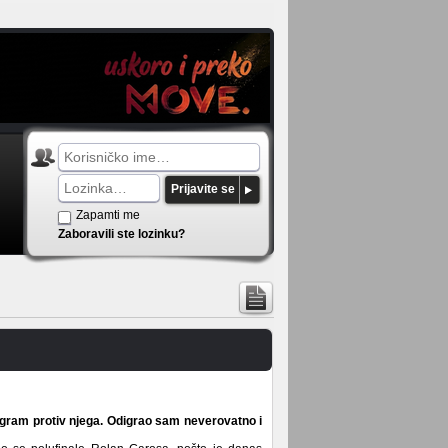
Prijavite se
Zapamti me
Zaboravili ste lozinku?
 igram protiv njega. Odigrao sam neverovatno i