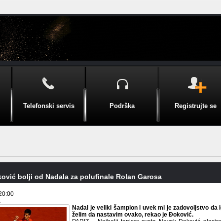
Telefonski servis
Podrška
Registrujte se
ović bolji od Nadala za polufinale Rolan Garosa
20:00
a
Nadal je veliki šampion i uvek mi je zadovoljstvo da
želim da nastavim ovako, rekao je Đoković.