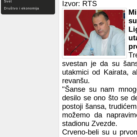
Svet
Izvor: RTS
Društvo i ekonomija
Mi
su
Li
ut
pr
Tr
svestan je da su šan
utakmici od Kairata, a
revanšu.
"Šanse su nam mnogo
desilo se ono što se 
postoji šansa, trudiće
možemo da napravimo 
stadionu Zvezde.
Crveno-beli su u prvo