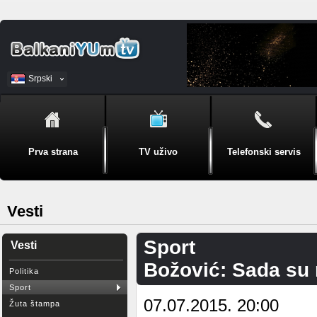
Srpski
BiH
Prva strana
TV uživo
Telefonski servis
Vesti
Sport
Vesti
Božović: Sada su 
Politika
Sport
07.07.2015. 20:00
Žuta štampa