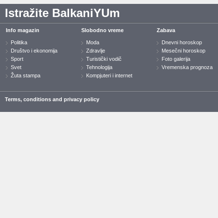
Istražite BalkaniYUm
Info magazin
Slobodno vreme
Zabava
Politika
Moda
Dnevni horoskop
Društvo i ekonomija
Zdravlje
Mesečni horoskop
Sport
Turistički vodič
Foto galerija
Svet
Tehnologija
Vremenska prognoza
Žuta stampa
Kompjuteri i internet
Terms, conditions and privacy policy