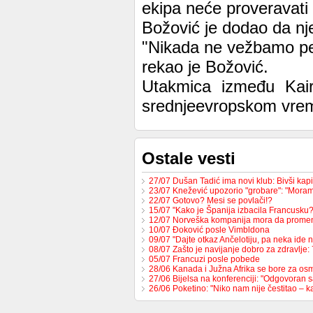
ekipa neće proveravati
Božović je dodao da nj
"Nikada ne vežbamo pen
rekao je Božović.
Utakmica između Kair
srednjeevropskom vre
Ostale vesti
27/07 Dušan Tadić ima novi klub: Bivši ka
23/07 Knežević upozorio "grobare": "Mor
22/07 Gotovo? Mesi se povlači!?
15/07 "Kako je Španija izbacila Francusk
12/07 Norveška kompanija mora da prome
10/07 Đoković posle Vimbldona
09/07 "Dajte otkaz Ančelotiju, pa neka ide 
08/07 Zašto je navijanje dobro za zdravlje
05/07 Francuzi posle pobede
28/06 Kanada i Južna Afrika se bore za os
27/06 Bijelsa na konferenciji: "Odgovoran
26/06 Poketino: "Niko nam nije čestitao – 