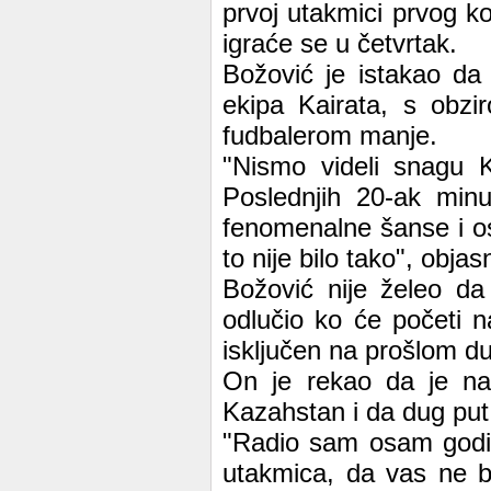
prvoj utakmici prvog ko
igraće se u četvrtak.
Božović je istakao da
ekipa Kairata, s obzi
fudbalerom manje.
"Nismo videli snagu K
Poslednjih 20-ak minu
fenomenalne šanse i osta
to nije bilo tako", obja
Božović nije želeo da 
odlučio ko će početi n
isključen na prošlom du
On je rekao da je nap
Kazahstan i da dug put
"Radio sam osam godina
utakmica, da vas ne bi