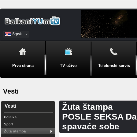
Srpski
BiH
Prva strana
TV uživo
Telefonski servis
Vesti
Žuta štampa
Vesti
POSLE SEKSA Dabov
Politika
spavaće sobe
Sport
Žuta štampa