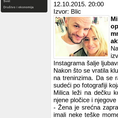
Svet
12.10.2015. 20:00
Društvo i ekonomija
Izvor: Blic
Mi
op
m
ak
Na
iz
Instagrama šalje ljubavn
Nakon što se vratila kl
na treninzima. Da se 
sudeći po fotografiji k
Milica leži na dečku k
njene pločice i njegove
- Žena je srećna zapra
imali neke teške mome