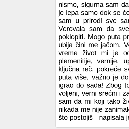
nismo, sigurna sam da 
je lepa samo dok se če
sam u prirodi sve sa
Verovala sam da sve
poklopiti. Mogo puta pr
ubija čini me jačom. 
vreme život mi je od
plemenitije, vernije, 
ključna reč, pokreće s
puta više, važno je do
igrao do sada! Zbog toga
voljeni, verni srećni i 
sam da mi koji tako ži
nikada me nije zanimal
što postojiš - napisala 