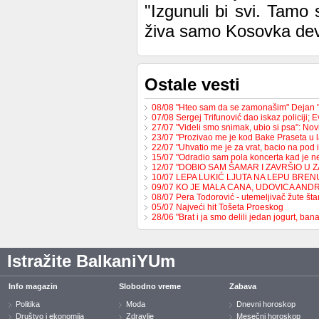
"Izgunuli bi svi. Tamo 
živa samo Kosovka devoj
Ostale vesti
08/08 "Hteo sam da se zamonašim" Dejan 
07/08 Sergej Trifunović dao iskaz policiji;
27/07 "Videli smo snimak, ubio si psa": No
23/07 "Prozivao me je kod Bake Praseta u 
22/07 "Uhvatio me je za vrat, bacio na pod 
15/07 "Odradio sam pola koncerta kad je 
12/07 "DOBIO SAM ŠAMAR I ZAVRŠIO U 
10/07 LEPA LUKIĆ LJUTA NA LEPU BREN
09/07 KO JE MALA CANA, UDOVICA AND
08/07 Pera Todorović - utemeljivač žute š
05/07 Najveći hit Tošeta Proeskog
28/06 "Brat i ja smo delili jedan jogurt, b
Istražite BalkaniYUm
Info magazin
Slobodno vreme
Zabava
Politika
Moda
Dnevni horoskop
Društvo i ekonomija
Zdravlje
Mesečni horoskop