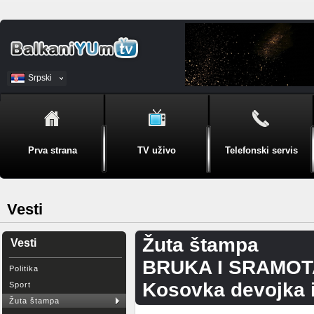
Srpski
BiH
Prva strana
TV uživo
Telefonski servis
Vesti
Žuta štampa
Vesti
BRUKA I SRAMOTA
Politika
Kosovka devojka i 
Sport
Žuta štampa