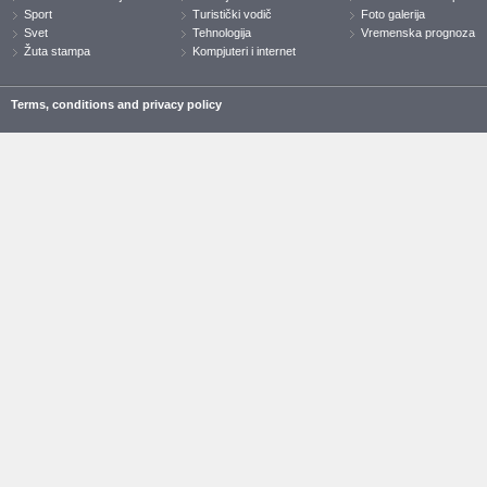
Sport
Turistički vodič
Foto galerija
Svet
Tehnologija
Vremenska prognoza
Žuta stampa
Kompjuteri i internet
Terms, conditions and privacy policy