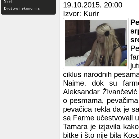
Svet
19.10.2015. 20:00
Društvo i ekonomija
Izvor: Kurir
Pe
sr
sr
Pe
fa
ju
ciklus narodnih pesama
Naime, dok su farmer
Aleksandar Živančević i
o pesmama, pevačima i
pevačica rekla da je sa
sa Farme učestvovali u 
Tamara je izjavila kako
bitke i što nije bila Ko