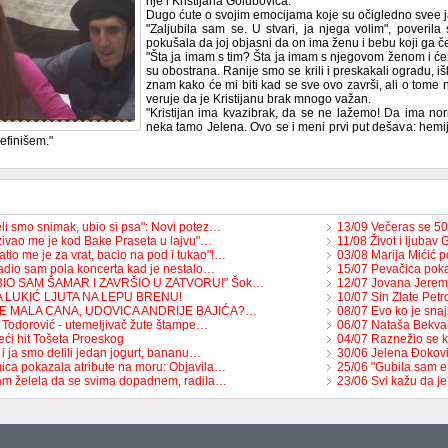
nje i Kristijana Golubovića.
Dugo ćute o svojim emocijama koje su očigledno svee jače
"Zaljubila sam se. U stvari, ja njega volim", poverila 
pokušala da joj objasni da on ima ženu i bebu koji ga č
"Šta ja imam s tim? Šta ja imam s njegovom ženom i će
su obostrana. Ranije smo se krili i preskakali ogradu, i
znam kako će mi biti kad se sve ovo završi, ali o tome 
veruje da je Kristijanu brak mnogo važan.
"Kristijan ima kvazibrak, da se ne lažemo! Da ima no
neka tamo Jelena. Ovo se i meni prvi put dešava: hemija,
efinišem."
li smo snimak, ubio si psa": Novi potez…
13/09 Večeras se 50
zivao me je kod Bake Praseta u lajvu"…
11/08 Život i ljubav
tio me je za vrat, bacio na pod i tukao"!…
03/08 Marija Mićić 
adio sam pola koncerta kad je nestalo…
15/07 Pevačica pok
BIO SAM ŠAMAR I ZAVRŠIO U ZATVORU!" Šok…
12/07 Jovana Jerem
A LUKIĆ LJUTA NA LEPU BRENU!
10/07 Sin Zlate Petr
JE MALA CANA, UDOVICA ANDRIJE BAJIĆA?…
08/07 Evo ko je snaj
 Todorović - utemeljivač žute štampe…
06/07 Nataša Bekva
eći hit Tošeta Proeskog
04/07 Raznežio se k
 i ja smo delili jedan jogurt, bananu…
30/06 Jelena Đoković
ica pokazala atribute na moru: Objavila…
25/06 "Gubila sam 
am želela da se svima dopadnem, radila…
23/06 Svi kažu da je