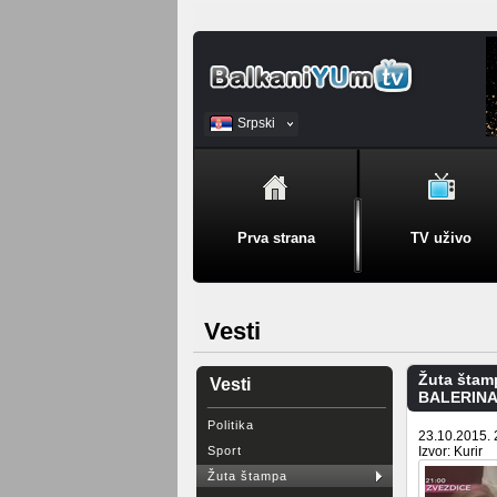
Srpski
BiH
Prva strana
TV uživo
Vesti
Žuta štam
Vesti
BALERINA 
Politika
23.10.2015. 
Sport
Izvor: Kurir
Žuta štampa