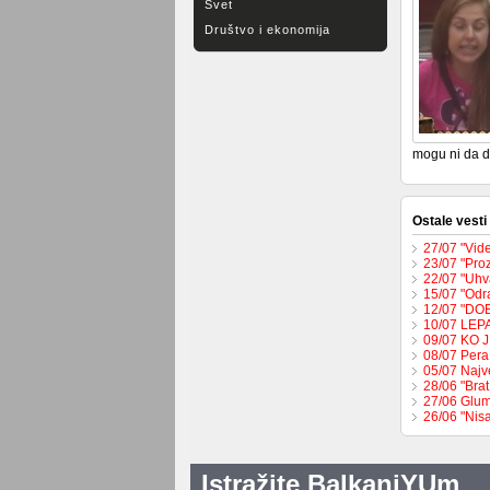
Svet
Društvo i ekonomija
mogu ni da d
Ostale vesti
27/07 "Vide
23/07 "Pro
22/07 "Uhva
15/07 "Odr
12/07 "DO
10/07 LEP
09/07 KO 
08/07 Pera
05/07 Najv
28/06 "Brat
27/06 Glum
26/06 "Nis
Istražite BalkaniYUm