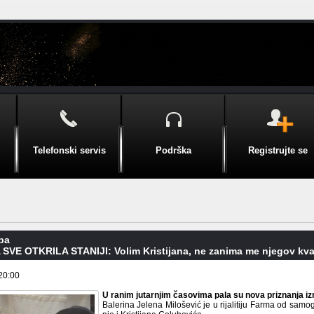
Telefonski servis
Podrška
Registrujte se
pa
SVE OTKRILA STANIJI: Volim Kristijana, ne zanima me njegov kva
20:00
U ranim jutarnjim časovima pala su nova priznanja 
Balerina Jelena Milošević je u rijalitiju Farma od samo