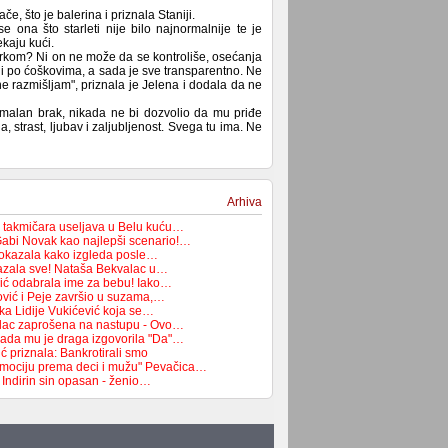
, što je balerina i priznala Staniji.
se ona što starleti nije bilo najnormalnije te je
ekaju kući.
rkom? Ni on ne može da se kontroliše, osećanja
šli po ćoškovima, a sada je sve transparentno. Ne
ne razmišljam", priznala je Jelena i dodala da ne
rmalan brak, nikada ne bi dozvolio da mu priđe
 strast, ljubav i zaljubljenost. Svega tu ima. Ne
Arhiva
 takmičara useljava u Belu kuću…
 Gabi Novak kao najlepši scenario!…
pokazala kako izgleda posle…
azala sve! Nataša Bekvalac u…
ić odabrala ime za bebu! Iako…
ović i Peje završio u suzama,…
ka Lidije Vukićević koja se…
lac zaprošena na nastupu - Ovo…
ada mu je draga izgovorila "Da"…
 priznala: Bankrotirali smo
emociju prema deci i mužu" Pevačica…
 Indirin sin opasan - ženio…