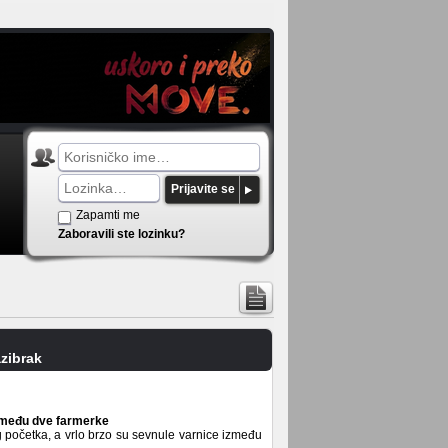
Prijavite se
Zapamti me
Zaboravili ste lozinku?
zibrak
između dve farmerke
g početka, a vrlo brzo su sevnule varnice između