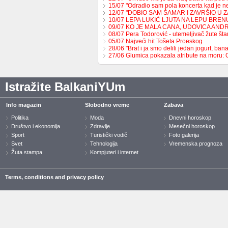
15/07 "Odradio sam pola koncerta kad je 
12/07 "DOBIO SAM ŠAMAR I ZAVRŠIO U 
10/07 LEPA LUKIĆ LJUTA NA LEPU BREN
09/07 KO JE MALA CANA, UDOVICA AND
08/07 Pera Todorović - utemeljivač žute š
05/07 Najveći hit Tošeta Proeskog
28/06 "Brat i ja smo delili jedan jogurt, b
27/06 Glumica pokazala atribute na moru:
Istražite BalkaniYUm
Info magazin
Slobodno vreme
Zabava
Politika
Moda
Dnevni horoskop
Društvo i ekonomija
Zdravlje
Mesečni horoskop
Sport
Turistički vodič
Foto galerija
Svet
Tehnologija
Vremenska prognoza
Žuta stampa
Kompjuteri i internet
Terms, conditions and privacy policy