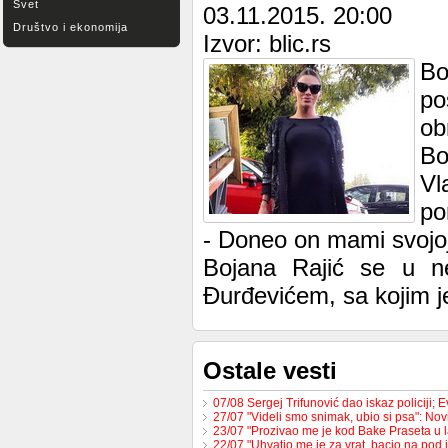
Svet
03.11.2015. 20:00
Društvo i ekonomija
Izvor: blic.rs
Bo
po
ob
Bo
Vl
po
- Doneo on mami svojoj 
Bojana Rajić se u ne
Đurđevićem, sa kojim je
Ostale vesti
07/08 Sergej Trifunović dao iskaz policiji;
27/07 "Videli smo snimak, ubio si psa": No
23/07 "Prozivao me je kod Bake Praseta u 
22/07 "Uhvatio me je za vrat, bacio na pod 