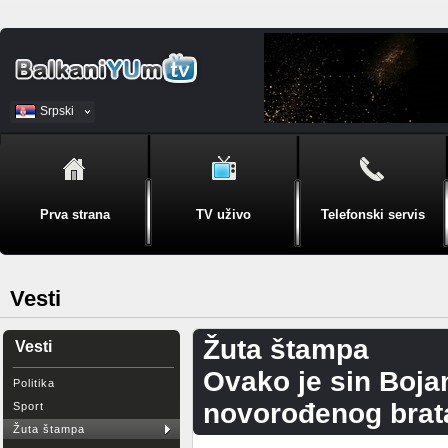
Srpski
BiH
Prva strana
TV uživo
Telefonski servis
Vesti
Žuta štampa
Vesti
Ovako je sin Boja
Politika
novorođenog brat
Sport
Žuta štampa