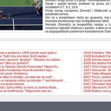
doživeli i drugi poraz u u grupi "Fleming/Mekinr
Srpski i poljski teniser pretrpeli su poraz 
rezultatom 5:7, 6:3, 10:8.
Posle novog neuspeha Zimonjić i Matkovski pr
polufinale turnira.
Oni će u poslednjem meču po grupama, koji je
brazilske kombinacije Ivan Dodig/Marselo Melo.
Nenadu Zimonjiću je ovogodišnji nastup u L
osmorice najboljih dublova u karijeri, a titulu je 
sa dugogodišnjim partnerom Kanađaninom Dani
izan u problemu: UEFA pravilo pravi gužvu!
26/06 Poketino: "Ni
n Tadić ima novi klub: Bivši kapiten…
13/09 Košarkaši Pa
ević upozorio "grobare": "Moramo da vodimo…
11/08 Zvezda raspr
vo? Mesi se povlači!?
03/08 Na stadion Pa
o je Španija izbacila Francusku? Objasniću…
15/07 Orlići imaju 
eška kompanija mora da promeni logo:…
12/07 Dan posle - Đ
vić posle Vimbldona
10/07 Srđan Blagoje
e otkaz Ančelotiju, pa neka ide na sud!"…
08/07 Poraz Lalatovi
o je navijanje dobro za zdravlje: 7 neočekivanih…
06/07 Sada je na ko
cuzi posle pobede
04/07 Džonatan Dejv
da i Južna Afrika se bore za osminu finala…
30/06 Stevanović: P
lsa na konferenciji: "Odgovoran sam za…
25/06 Mateus novi 