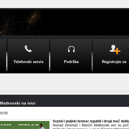
Telefonski servis
Podrška
Registrujte se
 Matkovski na ivici
20:00
Srpski i poljski teniser izgubili i drugi meč d
Nenad Zimonjić i Marćin Matkovski već su poč