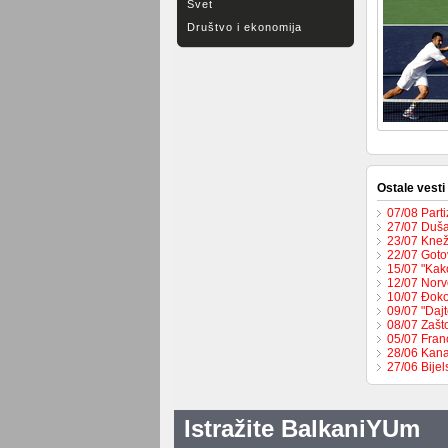
Svet
Društvo i ekonomija
Ostale vesti
07/08 Part
27/07 Duša
23/07 Knež
22/07 Goto
15/07 "Kak
12/07 Norv
10/07 Đoko
09/07 "Dajt
08/07 Zašt
05/07 Fran
28/06 Kana
27/06 Bije
Istražite BalkaniYUm