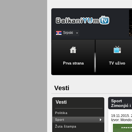
Srpski
BiH
Prva strana
TV uživo
Vesti
Sport
Vesti
Zimonjić i
Politika
19.11.2015. 
Sport
Izvor: Mondo
Žuta štampa