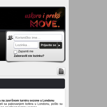
Prijavite se
Zapamti me
Zaboravili ste lozinku?
ubla na završnom turniru sezone u Londonu
eli sa pakovanjem kofera u Londonu, pošto su