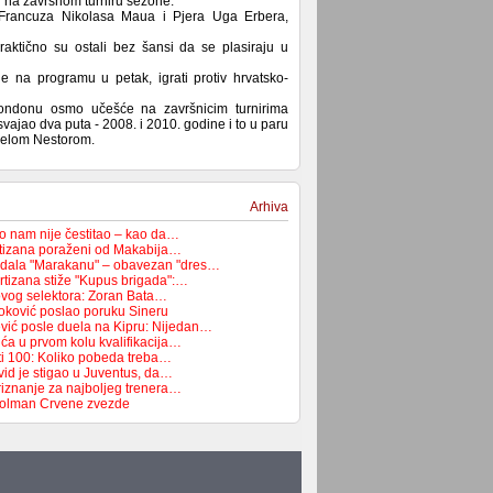
o" na završnom turniru sezone.
od Francuza Nikolasa Maua i Pjera Uga Erbera,
aktično su ostali bez šansi da se plasiraju u
 na programu u petak, igrati protiv hrvatsko-
ondonu osmo učešće na završnicim turnirima
osvajao dva puta - 2008. i 2010. godine i to u paru
elom Nestorom.
Arhiva
ko nam nije čestitao – kao da…
rtizana poraženi od Makabija…
odala "Marakanu" – obavezan "dres…
rtizana stiže "Kupus brigada":…
novog selektora: Zoran Bata…
oković poslao poruku Sineru
vić posle duela na Kipru: Nijedan…
ća u prvom kolu kvalifikacija…
ti 100: Koliko pobeda treba…
id je stigao u Juventus, da…
riznanje za najboljeg trenera…
golman Crvene zvezde