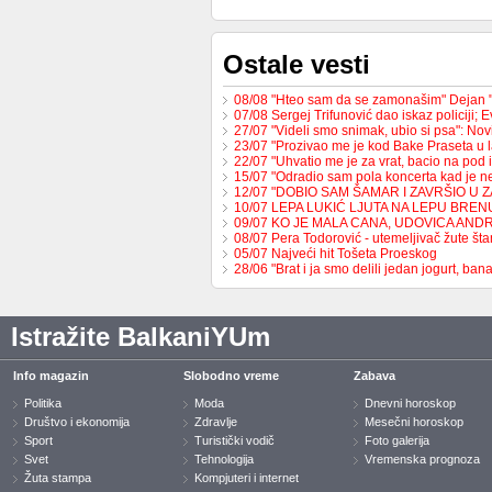
Ostale vesti
08/08 "Hteo sam da se zamonašim" Dejan 
07/08 Sergej Trifunović dao iskaz policiji;
27/07 "Videli smo snimak, ubio si psa": No
23/07 "Prozivao me je kod Bake Praseta u 
22/07 "Uhvatio me je za vrat, bacio na pod 
15/07 "Odradio sam pola koncerta kad je 
12/07 "DOBIO SAM ŠAMAR I ZAVRŠIO U 
10/07 LEPA LUKIĆ LJUTA NA LEPU BREN
09/07 KO JE MALA CANA, UDOVICA AND
08/07 Pera Todorović - utemeljivač žute š
05/07 Najveći hit Tošeta Proeskog
28/06 "Brat i ja smo delili jedan jogurt, b
Istražite BalkaniYUm
Info magazin
Slobodno vreme
Zabava
Politika
Moda
Dnevni horoskop
Društvo i ekonomija
Zdravlje
Mesečni horoskop
Sport
Turistički vodič
Foto galerija
Svet
Tehnologija
Vremenska prognoza
Žuta stampa
Kompjuteri i internet