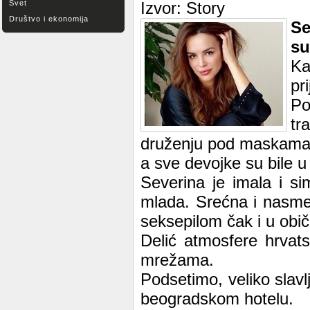
Svet
Izvor: Story
Društvo i ekonomija
S
su
Ka
pr
P
tr
druženju pod maskama.
a sve devojke su bile 
Severina je imala i s
mlada. Srećna i nasmej
seksepilom čak i u obič
Delić atmosfere hrvat
mrežama.
Podsetimo, veliko sla
beogradskom hotelu.