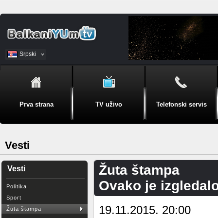
Srpski
BiH
Prva strana
TV uživo
Telefonski servis
Vesti
Žuta štampa
Vesti
Ovako je izgledal
Politika
Sport
19.11.2015. 20:00
Žuta štampa