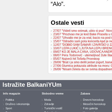
“Alo”.
Ostale vesti
27/07 "Videli smo snimak, ubio si psa": No
23/07 "Prozivao me je kod Bake Praseta u 
22/07 "Uhvatio me je za vrat, bacio na pod 
15/07 "Odradio sam pola koncerta kad je 
12/07 "DOBIO SAM ŠAMAR I ZAVRŠIO U 
10/07 LEPA LUKIĆ LJUTA NA LEPU BREN
09/07 KO JE MALA CANA, UDOVICA AND
08/07 Pera Todorović - utemeljivač žute š
05/07 Najveći hit Tošeta Proeskog
28/06 "Brat i ja smo delili jedan jogurt, b
27/06 Glumica pokazala atribute na moru:
26/06 "Nisam želela da se svima dopadne
Istražite BalkaniYUm
Info magazin
Slobodno vreme
Zabava
Politika
Moda
Dnevni horoskop
Društvo i ekonomija
Zdravlje
Mesečni horoskop
Sport
Turistički vodič
Foto galerija