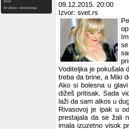
Svet
09.12.2015. 20:00
Društvo i ekonomija
Izvor: svet.rs
Pe
op
Im
se
sa
pr
Voditeljka je pokušala d
treba da brine, a Miki do
Ako si bolesna u glavi 
dižeš pritisak. Sada vi
laži da sam alkos u dugo
Rivasovoj je ipak u o
prestajala da se žali 
imala izuzetno visok pr