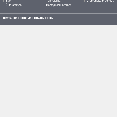
Svet
Tehnologija
Vremenska prognoza
Žuta stampa
Kompjuteri i internet
Terms, conditions and privacy policy