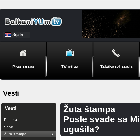
Srpski
BiH
Prva strana
TV uživo
Telefonski servis
Vesti
Žuta štampa
Vesti
Posle svađe sa Mi
Politika
ugušila?
Sport
Žuta štampa