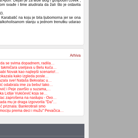
 Ajfon. Dejan je za tebe Bog i gospodin čovek”,
m svađe i time aludirala da žali što je ostavila
ći.
vu Karabatić na koju je bila ljubomorna jer se ona
 alkoholisanom stanju u jednom trenutku udarao
Arhiva
a da se svima dopadnem, radila…
 takmičara useljava u Belu kuću…
 Gabi Novak kao najlepši scenario!…
pokazala kako izgleda posle…
azala sve! Nataša Bekvalac u…
ić odabrala ime za bebu! Iako…
ović i Peje završio u suzama,…
ka Lidije Vukićević koja se…
lac zaprošena na nastupu - Ovo…
ada mu je draga izgovorila "Da"…
 priznala: Bankrotirali smo
emociju prema deci i mužu" Pevačica…