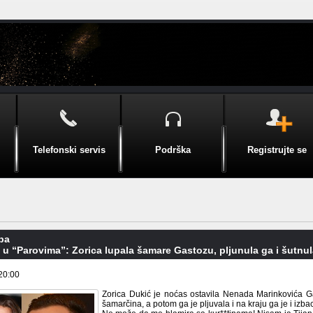
Telefonski servis
Podrška
Registrujte se
pa
u “Parovima”: Zorica lupala šamare Gastozu, pljunula ga i šutnula 
20:00
Zorica Dukić je noćas ostavila Nenada Marinkovića G
šamarčina, a potom ga je pljuvala i na kraju ga je i izbac