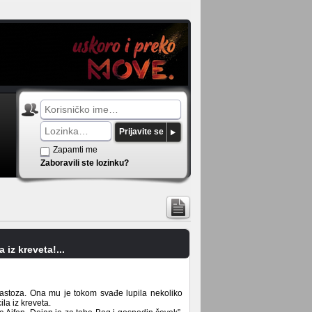
Prijavite se
Zapamti me
Zaboravili ste lozinku?
iz kreveta!...
astoza. Ona mu je tokom svađe lupila nekoliko
ila iz kreveta.