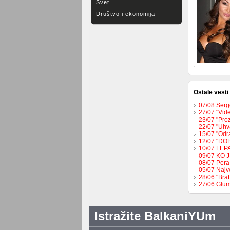
Svet
Društvo i ekonomija
Ostale vesti
07/08 Serge
27/07 "Vide
23/07 "Pro
22/07 "Uhva
15/07 "Odr
12/07 "DO
10/07 LEP
09/07 KO 
08/07 Pera
05/07 Najv
28/06 "Brat
27/06 Glum
Istražite BalkaniYUm