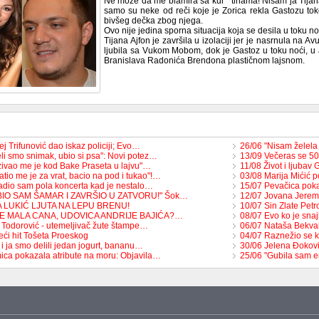
Ne može da me blamira sa kur**tinama! Nisam ja Tijana
samo su neke od reči koje je Zorica rekla Gastozu toko
bivšeg dečka zbog njega.
Ovo nije jedina sporna situacija koja se desila u toku no
Tijana Ajfon je završila u izolaciji jer je nasrnula na A
ljubila sa Vukom Mobom, dok je Gastoz u toku noći, u
Branislava Radonića Brendona plastičnom lajsnom.
j Trifunović dao iskaz policiji; Evo…
26/06 "Nisam želel
li smo snimak, ubio si psa": Novi potez…
13/09 Večeras se 50
zivao me je kod Bake Praseta u lajvu"…
11/08 Život i ljubav
tio me je za vrat, bacio na pod i tukao"!…
03/08 Marija Mićić 
adio sam pola koncerta kad je nestalo…
15/07 Pevačica pok
BIO SAM ŠAMAR I ZAVRŠIO U ZATVORU!" Šok…
12/07 Jovana Jerem
A LUKIĆ LJUTA NA LEPU BRENU!
10/07 Sin Zlate Petr
JE MALA CANA, UDOVICA ANDRIJE BAJIĆA?…
08/07 Evo ko je snaj
 Todorović - utemeljivač žute štampe…
06/07 Nataša Bekva
eći hit Tošeta Proeskog
04/07 Raznežio se k
 i ja smo delili jedan jogurt, bananu…
30/06 Jelena Đoković
ica pokazala atribute na moru: Objavila…
25/06 "Gubila sam 