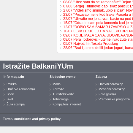
08/08 "Hteo sam da se zamonašim" Dejan 
07/08 Sergej Trifunović dao iskaz policiji;
27/07 "Videli smo snimak, ubio si psa": No
23/07 "Prozivao me je kod Bake Praseta u 
22/07 "Uhvatio me je za vrat, bacio na pod 
15/07 "Odradio sam pola koncerta kad je 
12/07 "DOBIO SAM ŠAMAR I ZAVRŠIO U 
10/07 LEPA LUKIĆ LJUTA NA LEPU BREN
09/07 KO JE MALA CANA, UDOVICA AND
08/07 Pera Todorović - utemeljivač žute š
05/07 Najveći hit Tošeta Proeskog
28/06 "Brat i ja smo delili jedan jogurt, b
Istražite BalkaniYUm
Info magazin
Slobodno vreme
Zabava
Politika
Moda
Dnevni horoskop
Društvo i ekonomija
Zdravlje
Mesečni horoskop
Sport
Turistički vodič
Foto galerija
Svet
Tehnologija
Vremenska prognoza
Žuta stampa
Kompjuteri i internet
Terms, conditions and privacy policy