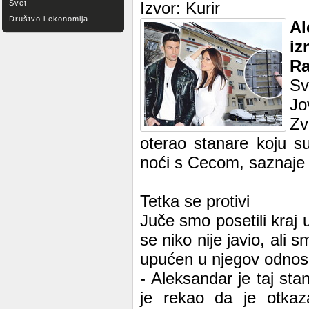
Svet
Izvor: Kurir
Društvo i ekonomija
Al
iz
Ra
Sv
Jo
Zv
oterao stanare koju su
noći s Cecom, saznaje 
Tetka se protivi
Juče smo posetili kraj 
se niko nije javio, ali 
upućen u njegov odnos s
- Aleksandar je taj sta
je rekao da je otkaza