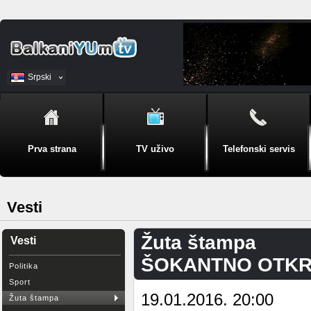
Srpski
BiH
Prva strana
TV uživo
Telefonski servis
Vesti
Žuta štampa
Vesti
ŠOKANTNO OTKRIĆ
Politika
Sport
19.01.2016. 20:00
Žuta štampa