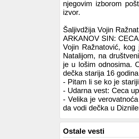
njegovim izborom pošt
izvor.
Šaljivdžija Vojin Ražn
ARKANOV SIN: CECA
Vojin Ražnatović, kog 
Natalijom, na društve
je u lošim odnosima. 
dečka starija 16 godina
- Pitam li se ko je stari
- Udarna vest: Ceca up
- Velika je verovatnoć
da vodi dečka u Diznile
Ostale vesti