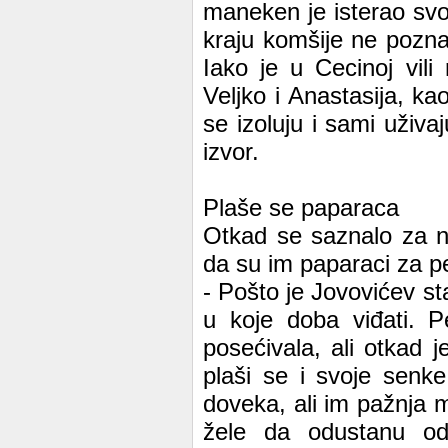
maneken je isterao svoj
kraju komšije ne pozna
Iako je u Cecinoj vili
Veljko i Anastasija, ka
se izoluju i sami uživaj
izvor.
Plaše se paparaca
Otkad se saznalo za n
da su im paparaci za 
- Pošto je Jovovićev s
u koje doba viđati. P
posećivala, ali otkad 
plaši se i svoje senk
doveka, ali im pažnja m
žele da odustanu od