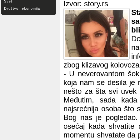
Svet
Izvor: story.rs
Društvo i ekonomija
S
sa
bl
Do
na
in
zbog klizavog kolovoza
- U neverovantom šoku,
koja nam se desila je
nešto za šta svi uvek
Međutim, sada kada
najsrećnija osoba što 
Bog nas je pogledao. 
osećaj kada shvatite 
momentu shvatate da p