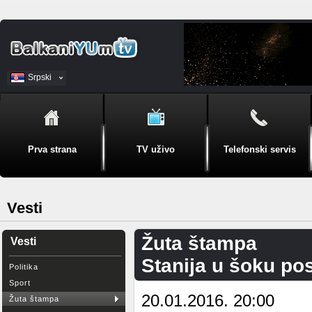
Srpski
BiH
Prva strana
TV uživo
Telefonski servis
Vesti
Žuta štampa
Vesti
Stanija u šoku po
Politika
Sport
20.01.2016. 20:00
Žuta štampa