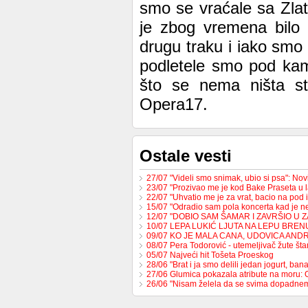
smo se vraćale sa Zlati
je zbog vremena bilo
drugu traku i iako smo 
podletele smo pod kam
što se nema ništa str
Opera17.
Ostale vesti
27/07 "Videli smo snimak, ubio si psa": No
23/07 "Prozivao me je kod Bake Praseta u 
22/07 "Uhvatio me je za vrat, bacio na pod 
15/07 "Odradio sam pola koncerta kad je 
12/07 "DOBIO SAM ŠAMAR I ZAVRŠIO U 
10/07 LEPA LUKIĆ LJUTA NA LEPU BREN
09/07 KO JE MALA CANA, UDOVICA AND
08/07 Pera Todorović - utemeljivač žute š
05/07 Najveći hit Tošeta Proeskog
28/06 "Brat i ja smo delili jedan jogurt, b
27/06 Glumica pokazala atribute na moru:
26/06 "Nisam želela da se svima dopadne