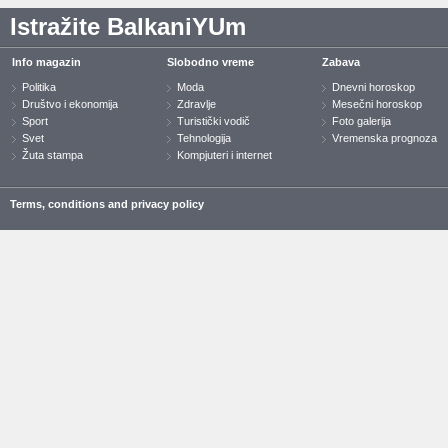
Istražite BalkaniYUm
Info magazin
Slobodno vreme
Zabava
Politika
Moda
Dnevni horoskop
Društvo i ekonomija
Zdravlje
Mesečni horoskop
Sport
Turistički vodič
Foto galerija
Svet
Tehnologija
Vremenska prognoza
Žuta stampa
Kompjuteri i internet
Terms, conditions and privacy policy