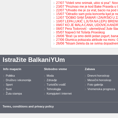
27/07 "Videli smo snimak, ubio si psa": No
23/07 "Prozivao me je kod Bake Praseta u 
22/07 "Uhvatio me je za vrat, bacio na pod 
15/07 "Odradio sam pola koncerta kad je 
12/07 "DOBIO SAM ŠAMAR I ZAVRŠIO U 
10/07 LEPA LUKIĆ LJUTA NA LEPU BREN
09/07 KO JE MALA CANA, UDOVICA AND
08/07 Pera Todorović - utemeljivač žute š
05/07 Najveći hit Tošeta Proeskog
28/06 "Brat i ja smo delili jedan jogurt, b
27/06 Glumica pokazala atribute na moru:
26/06 "Nisam želela da se svima dopadne
Istražite BalkaniYUm
Info magazin
Slobodno vreme
Zabava
Politika
Moda
Dnevni horoskop
Društvo i ekonomija
Zdravlje
Mesečni horoskop
Sport
Turistički vodič
Foto galerija
Svet
Tehnologija
Vremenska prognoza
Žuta stampa
Kompjuteri i internet
Terms, conditions and privacy policy