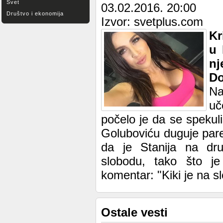
Svet
03.02.2016. 20:00
Društvo i ekonomija
Izvor: svetplus.com
Kr
u 
nj
Do
Na
uč
počelo je da se spekuliš
Goluboviću duguje pare.
da je Stanija na dru
slobodu, tako što je 
komentar: "Kiki je na sl
Ostale vesti