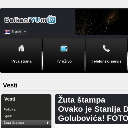
Srpski
BiH
Prva strana
TV uživo
Telefonski servis
Vesti
Žuta štampa
Vesti
Ovako je Stanija D
Politika
Golubovića! FOT
Sport
Žuta štampa