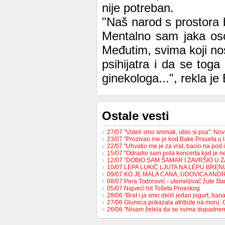
nije potreban.
"Naš narod s prostora b
Mentalno sam jaka oso
Međutim, svima koji nos
psihijatra i da se toga
ginekologa...", rekla je
Ostale vesti
27/07 "Videli smo snimak, ubio si psa": No
23/07 "Prozivao me je kod Bake Praseta u 
22/07 "Uhvatio me je za vrat, bacio na pod 
15/07 "Odradio sam pola koncerta kad je 
12/07 "DOBIO SAM ŠAMAR I ZAVRŠIO U 
10/07 LEPA LUKIĆ LJUTA NA LEPU BREN
09/07 KO JE MALA CANA, UDOVICA AND
08/07 Pera Todorović - utemeljivač žute š
05/07 Najveći hit Tošeta Proeskog
28/06 "Brat i ja smo delili jedan jogurt, b
27/06 Glumica pokazala atribute na moru:
26/06 "Nisam želela da se svima dopadne