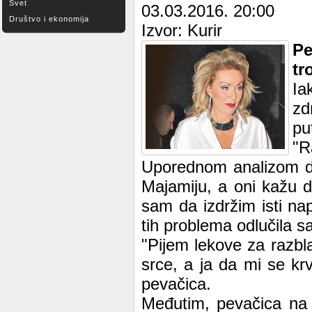
Svet
03.03.2016. 20:00
Društvo i ekonomija
Izvor: Kurir
P
tr
Ia
zd
pu
"R
Uporednom analizom do
Majamiju, a oni kažu 
sam da izdržim isti na
tih problema odlučila s
"Pijem lekove za razbl
srce, a ja da mi se kr
pevačica.
Međutim, pevačica na ž