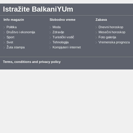
Istražite BalkaniYUm
Info magazin
Slobodno vreme
Zabava
Politika
Moda
Dnevni horoskop
Društvo i ekonomija
Zdravlje
Mesečni horoskop
Sport
Turistički vodič
Foto galerija
Svet
Tehnologija
Vremenska prognoza
Žuta stampa
Kompjuteri i internet
Terms, conditions and privacy policy