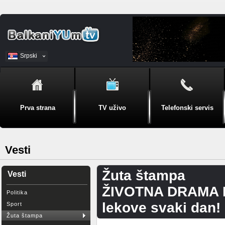
Srpski
BiH
Prva strana
TV uživo
Telefonski servis
Vesti
Žuta štampa
Vesti
ŽIVOTNA DRAMA LE
Politika
lekove svaki dan!
Sport
Žuta štampa