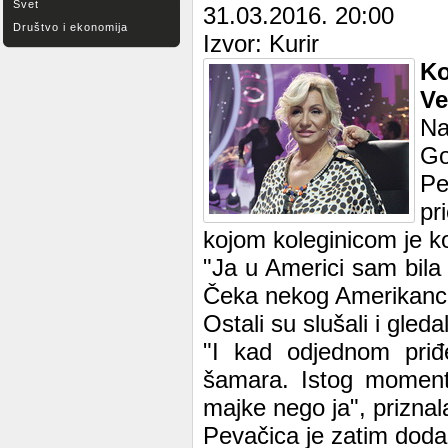
Svet
31.03.2016. 20:00
Društvo i ekonomija
Izvor: Kurir
Ko
Ve
Na
Go
Pe
pr
kojom koleginicom je k
"Ja u Americi sam bila
Čeka nekog Amerikanca d
Ostali su slušali i gled
"I kad odjednom priđ
šamara. Istog momenta
majke nego ja", priznal
Pevačica je zatim dodal