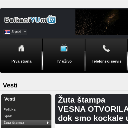
Srpski
BiH
Prva strana
TV uživo
Telefonski servis
Vesti
Žuta štampa
Vesti
VESNA OTVORILA 
Politika
dok smo kockale 
Sport
Žuta štampa