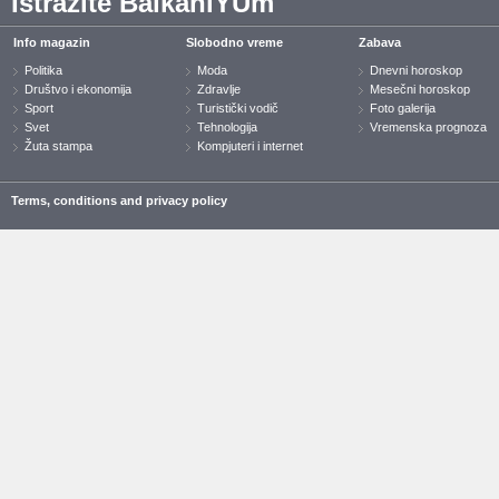
Istražite BalkaniYUm
Info magazin
Slobodno vreme
Zabava
Politika
Moda
Dnevni horoskop
Društvo i ekonomija
Zdravlje
Mesečni horoskop
Sport
Turistički vodič
Foto galerija
Svet
Tehnologija
Vremenska prognoza
Žuta stampa
Kompjuteri i internet
Terms, conditions and privacy policy