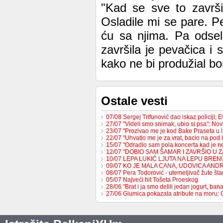
"Kad se sve to završi
Osladile mi se pare. P
ću sa njima. Pa odsel
završila je pevačica 
kako ne bi produžial bo
Ostale vesti
07/08 Sergej Trifunović dao iskaz policiji;
27/07 "Videli smo snimak, ubio si psa": No
23/07 "Prozivao me je kod Bake Praseta u 
22/07 "Uhvatio me je za vrat, bacio na pod 
15/07 "Odradio sam pola koncerta kad je 
12/07 "DOBIO SAM ŠAMAR I ZAVRŠIO U 
10/07 LEPA LUKIĆ LJUTA NA LEPU BREN
09/07 KO JE MALA CANA, UDOVICA AND
08/07 Pera Todorović - utemeljivač žute š
05/07 Najveći hit Tošeta Proeskog
28/06 "Brat i ja smo delili jedan jogurt, b
27/06 Glumica pokazala atribute na moru: