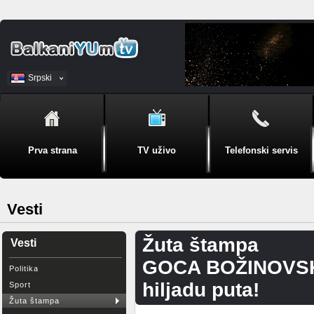
Srpski
BiH
Prva strana
TV uživo
Telefonski servis
Vesti
Žuta štampa
Vesti
GOCA BOŽINOVSKA
Politika
hiljadu puta!
Sport
Žuta štampa