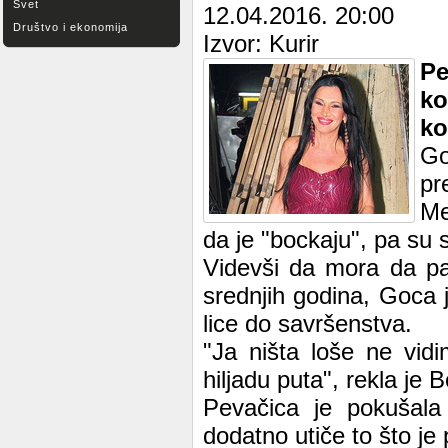
Svet
12.04.2016. 20:00
Društvo i ekonomija
Izvor: Kurir
Pe
ko
ko
Go
pr
Me
da je "bockaju", pa su 
Videvši da mora da par
srednjih godina, Goca 
lice do savršenstva.
"Ja ništa loše ne vidi
hiljadu puta", rekla je 
Pevačica je pokušala
dodatno utiče to što je 