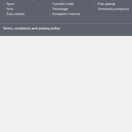
Sport
Turistički vodič
Foto galerija
Svet
Tehnologija
Vremenska prognoza
Žuta stampa
Kompjuteri i internet
Terms, conditions and privacy policy