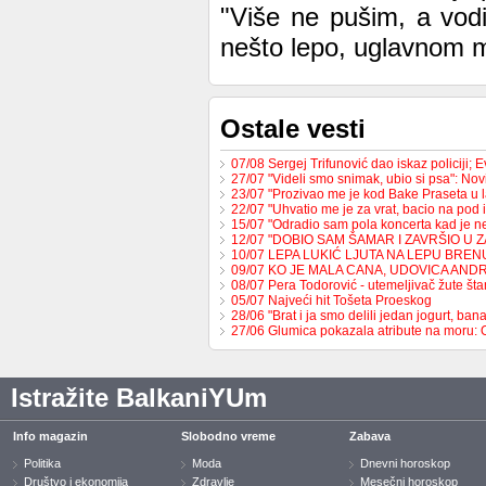
"Više ne pušim, a vod
nešto lepo, uglavnom me
Ostale vesti
07/08 Sergej Trifunović dao iskaz policiji;
27/07 "Videli smo snimak, ubio si psa": No
23/07 "Prozivao me je kod Bake Praseta u 
22/07 "Uhvatio me je za vrat, bacio na pod 
15/07 "Odradio sam pola koncerta kad je 
12/07 "DOBIO SAM ŠAMAR I ZAVRŠIO U 
10/07 LEPA LUKIĆ LJUTA NA LEPU BREN
09/07 KO JE MALA CANA, UDOVICA AND
08/07 Pera Todorović - utemeljivač žute š
05/07 Najveći hit Tošeta Proeskog
28/06 "Brat i ja smo delili jedan jogurt, b
27/06 Glumica pokazala atribute na moru:
Istražite BalkaniYUm
Info magazin
Slobodno vreme
Zabava
Politika
Moda
Dnevni horoskop
Društvo i ekonomija
Zdravlje
Mesečni horoskop