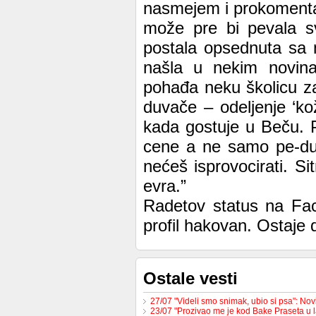
nasmejem i prokomentar
može pre bi pevala s
postala opsednuta sa m
našla u nekim novin
pohađa neku školicu za
duvače – odeljenje ‘ko
kada gostuje u Beču. 
cene a ne samo pe-du
nećeš isprovocirati. S
evra.”
Radetov status na Fac
profil hakovan. Ostaje 
Ostale vesti
27/07 "Videli smo snimak, ubio si psa": No
23/07 "Prozivao me je kod Bake Praseta u 