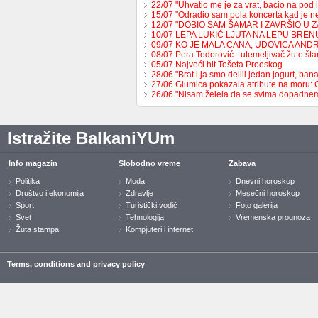
22/07 "Uhvatio me je za vrat, bacio na pod 
15/07 "Odradio sam pola koncerta kad je 
12/07 "DOBIO SAM ŠAMAR I ZAVRŠIO U 
10/07 LEPA LUKIĆ LJUTA NA LEPU BREN
09/07 KO JE MALA CANA, UDOVICA AND
08/07 Pera Todorović - utemeljivač žute š
05/07 Najveći hit Tošeta Proeskog
28/06 "Brat i ja smo delili jedan jogurt, b
27/06 Glumica pokazala atribute na moru:
26/06 "Nisam želela da se svima dopadne
Istražite BalkaniYUm
Info magazin
Slobodno vreme
Zabava
Politika
Moda
Dnevni horoskop
Društvo i ekonomija
Zdravlje
Mesečni horoskop
Sport
Turistički vodič
Foto galerija
Svet
Tehnologija
Vremenska prognoza
Žuta stampa
Kompjuteri i internet
Terms, conditions and privacy policy