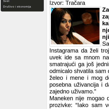
Svet
Izvor: Tračara
Društvo i ekonomija
Za
za
ka
nj
nj
Sa
Instagrama da želi tr
uvek ide sa mnom na 
smatrajući ga još jed
odmicalo shvatila sam 
želeo i mene i mog d
posebna uživancija i d
zajedno uživamo.”
Maneken nije mogao da
prozivke: “Iako sam 