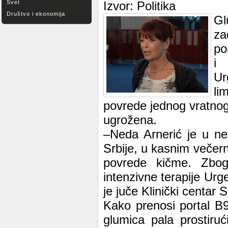
Svet
Izvor: Politika
Društvo i ekonomija
Gl
za
po
i 
Ur
li
povrede jednog vratnog
ugrožena.
–Neda Arnerić je u ned
Srbije, u kasnim večern
povrede kičme. Zbog
intenzivne terapije Urg
je juče Klinički centar S
Kako prenosi portal B9
glumica pala prostiru