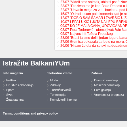
27/07 "Videli smo snimak, ubio si psa": No
23/07 "Prozivao me je kod Bake Praseta u 
22/07 "Uhvatio me je za vrat, bacio na pod 
15/07 "Odradio sam pola koncerta kad je 
12/07 "DOBIO SAM ŠAMAR I ZAVRŠIO U 
10/07 LEPA LUKIĆ LJUTA NA LEPU BREN
09/07 KO JE MALA CANA, UDOVICA AND
08/07 Pera Todorović - utemeljivač žute š
05/07 Najveći hit Tošeta Proeskog
28/06 "Brat i ja smo delili jedan jogurt, b
27/06 Glumica pokazala atribute na moru:
26/06 "Nisam želela da se svima dopadne
Istražite BalkaniYUm
Info magazin
Slobodno vreme
Zabava
Politika
Moda
Dnevni horoskop
Društvo i ekonomija
Zdravlje
Mesečni horoskop
Sport
Turistički vodič
Foto galerija
Svet
Tehnologija
Vremenska prognoza
Žuta stampa
Kompjuteri i internet
Terms, conditions and privacy policy