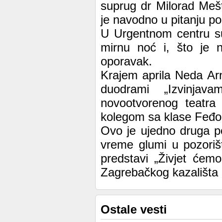
suprug dr Milorad Mešt
je navodno u pitanju po
U Urgentnom centru su
mirnu noć i, što je n
oporavak.
Krajem aprila Neda Arn
duodrami „Izvinja
novootvorenog teatra
kolegom sa klase Feđom
Ovo je ujedno druga p
vreme glumi u pozoriš
predstavi „Živjet ćemo
Zagrebačkog kazališta 
Ostale vesti