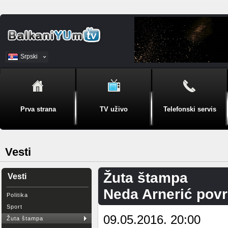
Srpski
BiH
Prva strana
TV uživo
Telefonski servis
Vesti
Žuta štampa
Vesti
Neda Arnerić povr
Politika
Sport
09.05.2016. 20:00
Žuta štampa