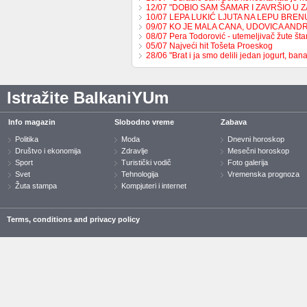
12/07 "DOBIO SAM ŠAMAR I ZAVRŠIO U 
10/07 LEPA LUKIĆ LJUTA NA LEPU BREN
09/07 KO JE MALA CANA, UDOVICA AND
08/07 Pera Todorović - utemeljivač žute š
05/07 Najveći hit Tošeta Proeskog
28/06 "Brat i ja smo delili jedan jogurt, b
Istražite BalkaniYUm
Info magazin
Slobodno vreme
Zabava
Politika
Moda
Dnevni horoskop
Društvo i ekonomija
Zdravlje
Mesečni horoskop
Sport
Turistički vodič
Foto galerija
Svet
Tehnologija
Vremenska prognoza
Žuta stampa
Kompjuteri i internet
Terms, conditions and privacy policy