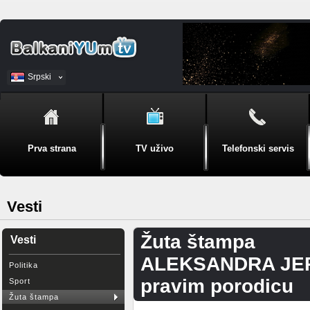
Srpski
BiH
Prva strana
TV uživo
Telefonski servis
Vesti
Žuta štampa
Vesti
ALEKSANDRA JERK
Politika
pravim porodicu
Sport
Žuta štampa