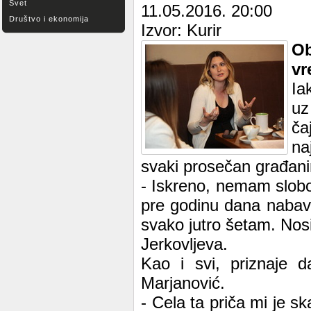
Svet
11.05.2016. 20:00
Društvo i ekonomija
Izvor: Kurir
Ob
vr
Ia
uz
ča
na
svaki prosečan građanin
- Iskreno, nemam slob
pre godinu dana nabav
svako jutro šetam. Nosi
Jerkovljeva.
Kao i svi, priznaje d
Marjanović.
- Cela ta priča mi je s