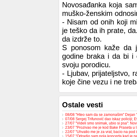
Novosađanka koja samo
muško-ženskim odnosi
- Nisam od onih koji m
je teško da ih prate, d
da izdrže to.
S ponosom kaže da joj
godine braka i da bi i
svoju porodicu.
- Ljubav, prijateljstvo
koje čine vezu i ne treb
Ostale vesti
08/08 "Hteo sam da se zamonašim" Dejan 
07/08 Sergej Trifunović dao iskaz policiji;
27/07 "Videli smo snimak, ubio si psa": No
23/07 "Prozivao me je kod Bake Praseta u 
22/07 "Uhvatio me je za vrat, bacio na pod 
15/07 "Odradio sam pola koncerta kad je 