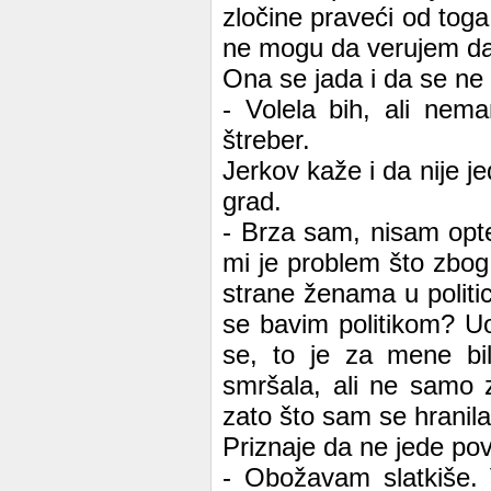
zločine praveći od toga 
ne mogu da verujem da j
Ona se jada i da se ne 
- Volela bih, ali nem
štreber.
Jerkov kaže i da nije 
grad.
- Brza sam, nisam opt
mi je problem što zbog
strane ženama u politi
se bavim politikom? U
se, to je za mene bi
smršala, ali ne samo 
zato što sam se hranila
Priznaje da ne jede po
- Obožavam slatkiše.