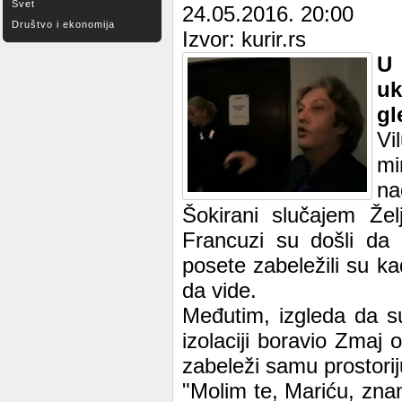
Svet
24.05.2016. 20:00
Društvo i ekonomija
Izvor: kurir.rs
U 
uk
gl
Vi
mi
na
Šokirani slučajem Želj
Francuzi su došli da 
posete zabeležili su ka
da vide.
Međutim, izgleda da s
izolaciji boravio Zmaj
zabeleži samu prostoriju
"Molim te, Mariću, zna