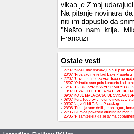
vikao je Zmaj udarajući 
Na pitanje novinara da 
niti im dopustio da snim
"Nešto nam krije. Mil
Francuzi.
Ostale vesti
27/07 "Videli smo snimak, ubio si psa": No
23/07 "Prozivao me je kod Bake Praseta u 
22/07 "Uhvatio me je za vrat, bacio na pod 
15/07 "Odradio sam pola koncerta kad je 
12/07 "DOBIO SAM ŠAMAR I ZAVRŠIO U 
10/07 LEPA LUKIĆ LJUTA NA LEPU BREN
09/07 KO JE MALA CANA, UDOVICA AND
08/07 Pera Todorović - utemeljivač žute š
05/07 Najveći hit Tošeta Proeskog
28/06 "Brat i ja smo delili jedan jogurt, b
27/06 Glumica pokazala atribute na moru:
26/06 "Nisam želela da se svima dopadne