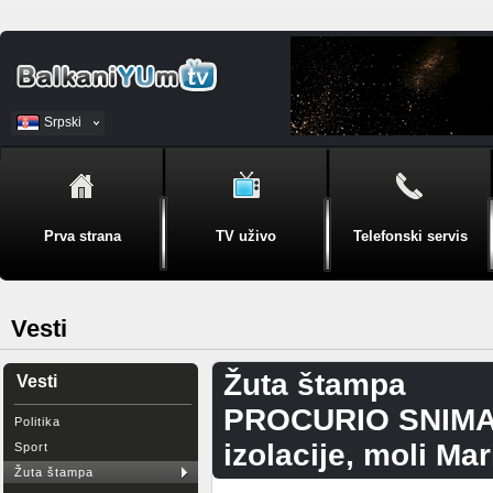
Srpski
BiH
Prva strana
TV uživo
Telefonski servis
Vesti
Žuta štampa
Vesti
PROCURIO SNIMAK 
Politika
izolacije, moli Ma
Sport
Žuta štampa