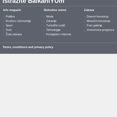
Istražite BalkaniYUm
Info magazin
Slobodno vreme
Zabava
Politika
Moda
Dnevni horoskop
Društvo i ekonomija
Zdravlje
Mesečni horoskop
Sport
Turistički vodič
Foto galerija
Svet
Tehnologija
Vremenska prognoza
Žuta stampa
Kompjuteri i internet
Terms, conditions and privacy policy