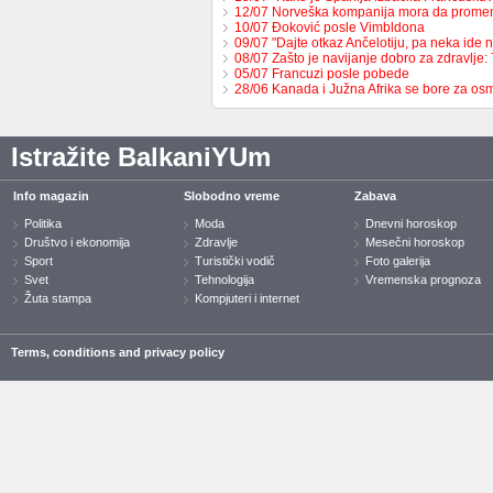
12/07 Norveška kompanija mora da prome
10/07 Đoković posle Vimbldona
09/07 "Dajte otkaz Ančelotiju, pa neka ide 
08/07 Zašto je navijanje dobro za zdravlje
05/07 Francuzi posle pobede
28/06 Kanada i Južna Afrika se bore za os
Istražite BalkaniYUm
Info magazin
Slobodno vreme
Zabava
Politika
Moda
Dnevni horoskop
Društvo i ekonomija
Zdravlje
Mesečni horoskop
Sport
Turistički vodič
Foto galerija
Svet
Tehnologija
Vremenska prognoza
Žuta stampa
Kompjuteri i internet
Terms, conditions and privacy policy