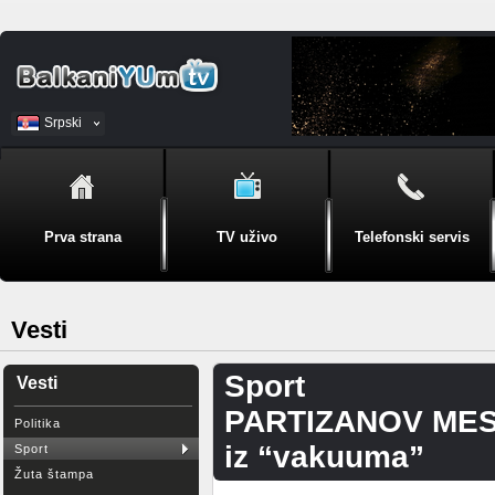
Srpski
BiH
Prva strana
TV uživo
Telefonski servis
Vesti
Sport
Vesti
PARTIZANOV MESI 
Politika
iz “vakuuma”
Sport
Žuta štampa