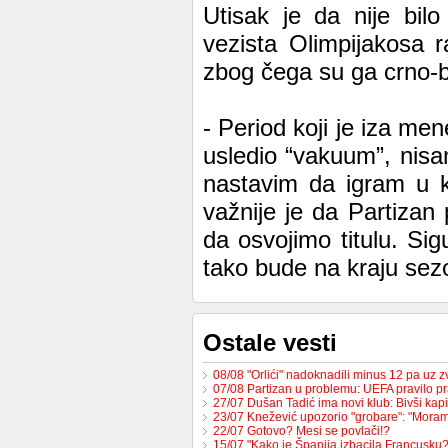
Utisak je da nije bil
vezista Olimpijakosa 
zbog čega su ga crno-b
- Period koji je iza me
usledio “vakuum”, nis
nastavim da igram u k
važnije je da Partizan 
da osvojimo titulu. S
tako bude na kraju sezo
Ostale vesti
08/08 "Orlići" nadoknadili minus 12 pa uz
07/08 Partizan u problemu: UEFA pravilo pr
27/07 Dušan Tadić ima novi klub: Bivši ka
23/07 Knežević upozorio "grobare": "Mor
22/07 Gotovo? Mesi se povlači!?
15/07 "Kako je Španija izbacila Francusk