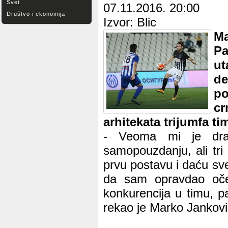
Svet
07.11.2016. 20:00
Društvo i ekonomija
Izvor: Blic
Ma
Pa
ut
de
po
cr
arhitekata trijumfa t
- Veoma mi je dra
samopouzdanju, ali tri
prvu postavu i daću sv
da sam opravdao oček
konkurencija u timu, pa
rekao je Marko Janković