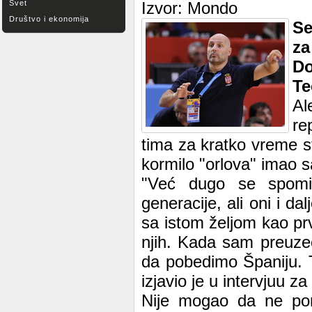
Svet
Izvor: Mondo
Društvo i ekonomija
Se
za
Do
Te
A
re
tima za kratko vreme s
kormilo "orlova" imao s
"Već dugo se spomi
generacije, ali oni i da
sa istom željom kao p
njih. Kada sam preuzeo 
da pobedimo Španiju. T
izjavio je u intervjuu z
Nije mogao da ne po