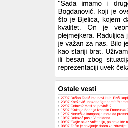
"Sada imamo i druge 
Bogdanović, koji je ov
što je Bjelica, kojem 
kvalitet. On je veom
plejmejkera. Raduljic
je važan za nas. Bilo je
kao stariji brat. Uživa
ili besan zbog situac
reprezentaciji uvek čeka
Ostale vesti
27/07 Dušan Tadić ima novi klub: Bivši ka
23/07 Knežević upozorio "grobare": "Mor
22/07 Gotovo? Mesi se povlači!?
15/07 "Kako je Španija izbacila Francusk
12/07 Norveška kompanija mora da prome
10/07 Đoković posle Vimbldona
09/07 "Dajte otkaz Ančelotiju, pa neka ide 
08/07 Zašto je navijanje dobro za zdravlje