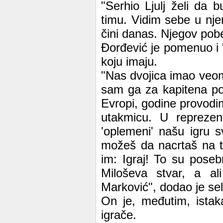
"Serhio Ljulj želi da
timu. Vidim sebe u nj
čini danas. Njegov pobe
Đorđević je pomenuo i 
koju imaju.
"Nas dvojica imao veo
sam ga za kapitena posl
Evropi, godine provodi
utakmicu. U reprezen
'oplemeni' našu igru s
možeš da nacrtaš na ta
im: Igraj! To su posebn
Miloševa stvar, a a
Marković", dodao je sel
On je, međutim, istak
igrače.