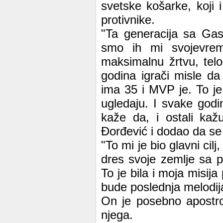
svetske košarke, koji 
protivnike.
"Ta generacija sa Gas
smo ih mi svojevrem
maksimalnu žrtvu, tel
godina igrači misle d
ima 35 i MVP je. To je
ugledaju. I svake godi
kaže da, i ostali kažu 
Đorđević i dodao da se 
"To mi je bio glavni cilj
dres svoje zemlje sa 
To je bila i moja misi
bude poslednja melodij
On je posebno apostro
njega.