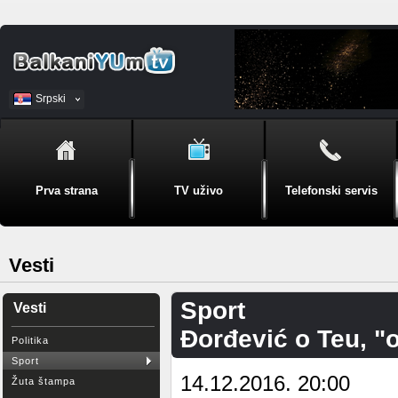
Srpski
BiH
Prva strana
TV uživo
Telefonski servis
Vesti
Sport
Vesti
Đorđević o Teu, "o
Politika
Sport
14.12.2016. 20:00
Žuta štampa