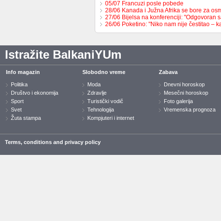
05/07 Francuzi posle pobede
28/06 Kanada i Južna Afrika se bore za os
27/06 Bijelsa na konferenciji: "Odgovoran
26/06 Poketino: "Niko nam nije čestitao – 
Istražite BalkaniYUm
Info magazin
Slobodno vreme
Zabava
Politika
Moda
Dnevni horoskop
Društvo i ekonomija
Zdravlje
Mesečni horoskop
Sport
Turistički vodič
Foto galerija
Svet
Tehnologija
Vremenska prognoza
Žuta stampa
Kompjuteri i internet
Terms, conditions and privacy policy