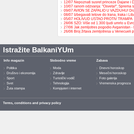
12/07 Nepoznati susret princeze Dajane i
10/07 ranom odzvanja: "Osveta!"; Sprema 
09/07 AVION SE ZAPALIO U VAZDUHU! Dr
08/07 Izbegavati letove do Irana, Iraka i L
05/07 HOLIVUD USTAO PROTIV TRAMPA
28/06 SZO: Više od 1.300 ljudi umrlo u Ev
27/06 Jak zemljotres pogodio Avganistan -
26/06 Broj žrtava zemljotresa u Venecueli
Istražite BalkaniYUm
Info magazin
Slobodno vreme
Zabava
Politika
Moda
Dnevni horoskop
Društvo i ekonomija
Zdravlje
Mesečni horoskop
Sport
Turistički vodič
Foto galerija
Svet
Tehnologija
Vremenska prognoza
Žuta stampa
Kompjuteri i internet
Terms, conditions and privacy policy