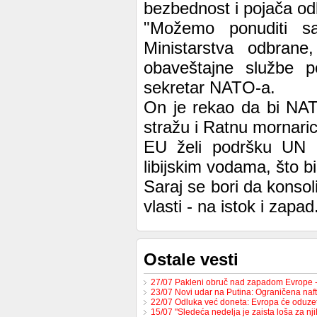
bezbednost i pojača od
"Možemo ponuditi s
Ministarstva odbrane
obaveštajne službe p
sekretar NATO-a.
On je rekao da bi NA
stražu i Ratnu mornaric
EU želi podršku UN i 
libijskim vodama, što b
Saraj se bori da konsoli
vlasti - na istok i zapad
Ostale vesti
27/07 Pakleni obruč nad zapadom Evrope 
23/07 Novi udar na Putina: Ograničena na
22/07 Odluka već doneta: Evropa će oduzet
15/07 "Sledeća nedelja je zaista loša za nj