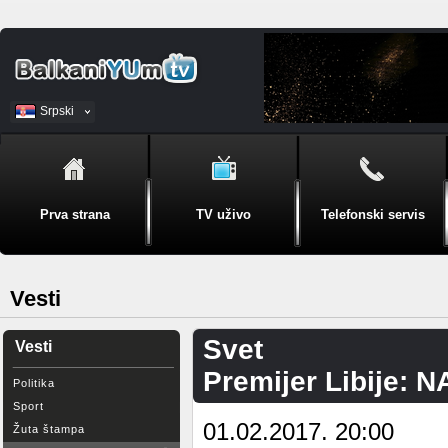
Srpski
BiH
Prva strana
TV uživo
Telefonski servis
Vesti
Svet
Vesti
Premijer Libije: 
Politika
Sport
01.02.2017. 20:00
Žuta štampa