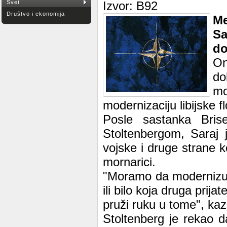
Svet
Izvor: B92
Društvo i ekonomija
Me
Sa
do
On
do
m
modernizaciju libijske fl
Posle sastanka Bri
Stoltenbergom, Saraj 
vojske i druge strane ko
mornarici.
"Moramo da modernizuj
ili bilo koja druga prij
pruži ruku u tome", kaz
Stoltenberg je rekao 