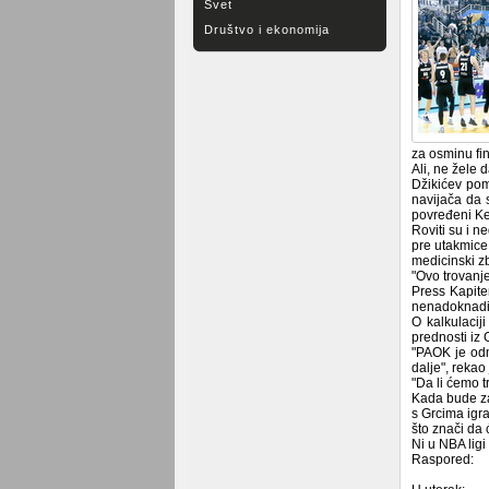
Svet
Društvo i ekonomija
za osminu fi
Ali, ne žele 
Džikićev pom
navijača da 
povređeni Ke
Roviti su i n
pre utakmice
medicinski zb
"Ovo trovanje
Press Kapite
nenadoknadi
O kalkulacij
prednosti iz 
"PAOK je odm
dalje", rekao
"Da li ćemo tr
Kada bude za
s Grcima igra
što znači da
Ni u NBA ligi
Raspored: