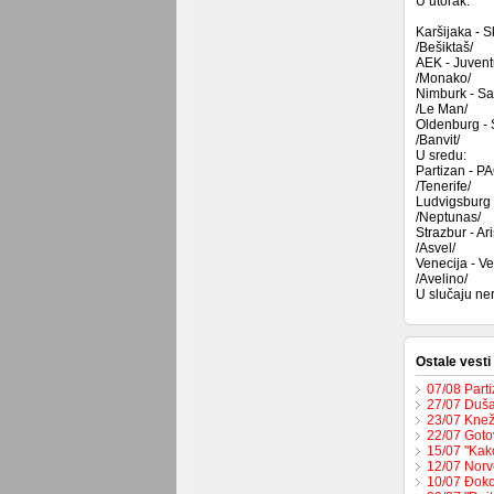
U utorak:
Karšijaka - S
/Bešiktaš/
AEK - Juvent
/Monako/
Nimburk - Sa
/Le Man/
Oldenburg - 
/Banvit/
U sredu:
Partizan - P
/Tenerife/
Ludvigsburg 
/Neptunas/
Strazbur - Ar
/Asvel/
Venecija - Ve
/Avelino/
U slučaju ner
Ostale vesti
07/08 Part
27/07 Duša
23/07 Knež
22/07 Goto
15/07 "Kak
12/07 Norv
10/07 Đoko