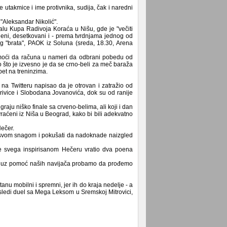
ve utakmice i ime protivnika, sudija, čak i naredni
 "Aleksandar Nikolić".
nalu Kupa Radivoja Koraća u Nišu, gde je "večiti
pljeni, desetkovani i - prema tvrdnjama jednog od
og "brata", PAOK iz Soluna (sreda, 18.30, Arena
 moći da računa u nameri da odbrani pobedu od
 što je izvesno je da se crno-beli za meč baraža
et na treninzima.
a Twitteru napisao da je otrovan i zatražio od
ivice i Slobodana Jovanovića, dok su od ranije
raju niško finale sa crveno-belima, ali koji i dan
raćeni iz Niša u Beograd, kako bi bili adekvatno
Hečer.
ći svom snagom i pokušati da nadoknade naizgled
pre svega inspirisanom Hečeru vratio dva poena
da uz pomoć naših navijača probamo da prođemo
u mobilni i spremni, jer ih do kraja nedelje - a
 sledi duel sa Mega Leksom u Sremskoj Mitrovici,