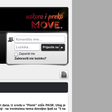
Prijavite se
Zapamti me
Zaboravili ste lozinku?
 dana. U sredu u "Pionir" stiže PAOK. Ulog je
i - na treninzima nema dovoljno ljudi za "5 na