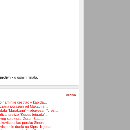
rotivnik u osmini finala.
Arhiva
ko nam nije čestitao – kao da…
rtizana poraženi od Makabija…
odala "Marakanu" – obavezan "dres…
rtizana stiže "Kupus brigada":…
novog selektora: Zoran Bata…
oković poslao poruku Sineru
vić posle duela na Kipru: Nijedan…