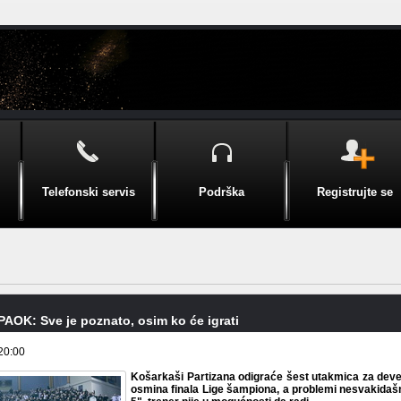
Telefonski servis
Podrška
Registrujte se
 PAOK: Sve je poznato, osim ko će igrati
20:00
Košarkaši Partizana odigraće šest utakmica za devet
osmina finala Lige šampiona, a problemi nesvakidašnj