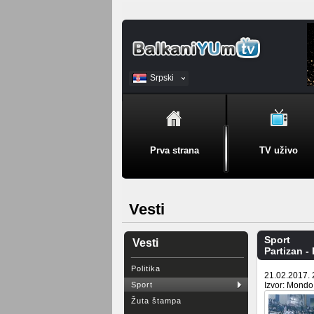
Srpski
BiH
Prva strana
TV uživo
Vesti
Sport
Vesti
Partizan -
Politika
21.02.2017. 
Sport
Izvor: Mondo
Žuta štampa