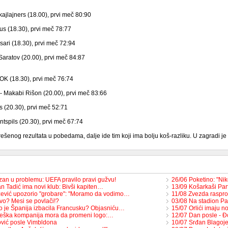
kajlajners (18.00), prvi meč 80:90
us (18.30), prvi meč 78:77
sari (18.30), prvi meč 72:94
Saratov (20.00), prvi meč 84:87
AOK (18.30), prvi meč 76:74
- Makabi Rišon (20.00), prvi meč 83:66
is (20.30), prvi meč 52:71
ntspils (20.30), prvi meč 67:74
ešenog rezultata u pobedama, dalje ide tim koji ima bolju koš-razliku. U zagradi je p
izan u problemu: UEFA pravilo pravi gužvu!
26/06 Poketino: "Ni
n Tadić ima novi klub: Bivši kapiten…
13/09 Košarkaši Pa
ević upozorio "grobare": "Moramo da vodimo…
11/08 Zvezda raspr
vo? Mesi se povlači!?
03/08 Na stadion Pa
o je Španija izbacila Francusku? Objasniću…
15/07 Orlići imaju 
eška kompanija mora da promeni logo:…
12/07 Dan posle - Đ
vić posle Vimbldona
10/07 Srđan Blagoje