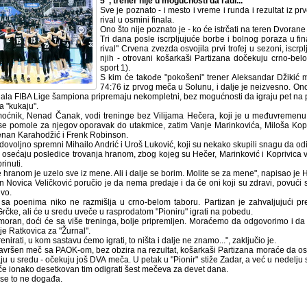
5", trener nije u mogućnosti da radi...
Sve je poznato - i mesto i vreme i runda i rezultat iz pr
rival u osmini finala.
Ono što nije poznato je - ko će istrčati na teren Dvorane
Tri dana posle iscrpljujuće borbe i bolnog poraza u fi
rival" Crvena zvezda osvojila prvi trofej u sezoni, iscr
njih - otrovani košarkaši Partizana dočekuju crno-bel
sport 1).
S kim će takođe "pokošeni" trener Aleksandar Džikić
74:76 iz prvog meča u Solunu, i dalje je neizvesno. Ono
nala FIBA Lige šampiona pripremaju nekompletni, bez mogućnosti da igraju pet na p
da "kukaju".
oćnik, Nenad Čanak, vodi treninge bez Vilijama Hečera, koji je u međuvremenu n
se pomole za njegov oporavak do utakmice, zatim Vanje Marinkovića, Miloša Kopr
nan Karahodžić i Frenk Robinson.
edovoljno spremni Mihailo Andrić i Uroš Luković, koji su nekako skupili snagu da odig
 osećaju posledice trovanja hranom, zbog kojeg su Hečer, Marinković i Koprivica v
rinuti.
 hranom je uzelo sve iz mene. Ali i dalje se borim. Molite se za mene", napisao je 
n Novica Veličković poručio je da nema predaje i da će oni koji su zdravi, povu
vo.
i sa poenima niko ne razmišlja u crno-belom taboru. Partizan je zahvaljujući 
Grčke, ali će u sredu uveče u rasprodatom "Pioniru" igrati na pobedu.
oran, doći će sa više treninga, bolje pripremljen. Moraćemo da odgovorimo i 
 je Ratkovica za "Žurnal".
enirati, u kom sastavu ćemo igrati, to ništa i dalje ne znamo...", zaključio je.
vršen meč sa PAOK-om, bez obzira na rezultat, košarkaši Partizana moraće da ostan
ju u sredu - očekuju još DVA meča. U petak u "Pionir" stiže Zadar, a već u nedelju
 će ionako desetkovan tim odigrati šest mečeva za devet dana.
 se to ne događa.